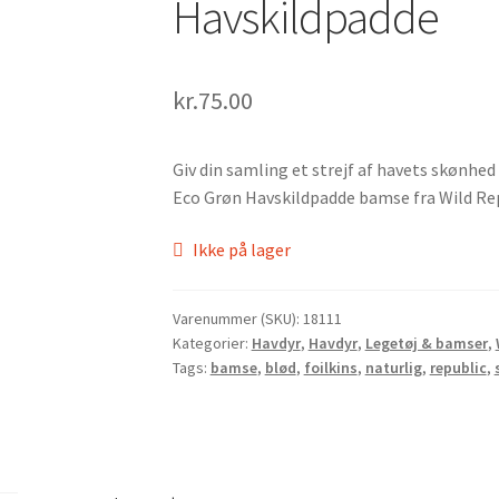
Havskildpadde
kr.
75.00
Giv din samling et strejf af havets skønhe
Eco Grøn Havskildpadde bamse fra Wild Re
Ikke på lager
Varenummer (SKU):
18111
Kategorier:
Havdyr
,
Havdyr
,
Legetøj & bamser
,
Tags:
bamse
,
blød
,
foilkins
,
naturlig
,
republic
,