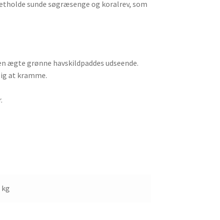
opretholde sunde søgræsenge og koralrev, som
 den ægte grønne havskildpaddes udseende.
jlig at kramme.
.
5 kg