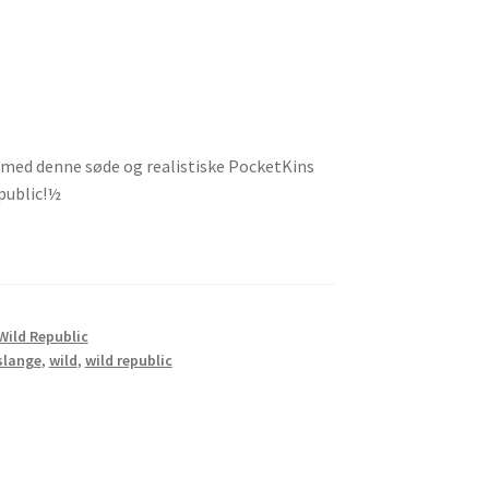
d med denne søde og realistiske PocketKins
public!½
Wild Republic
slange
,
wild
,
wild republic