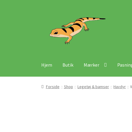
Spring
Spring
til
til
navigation
indhold
Hjem
Butik
Mærker
Pasnin
Forside
Shop
Legetøj & bamser
Havdyr