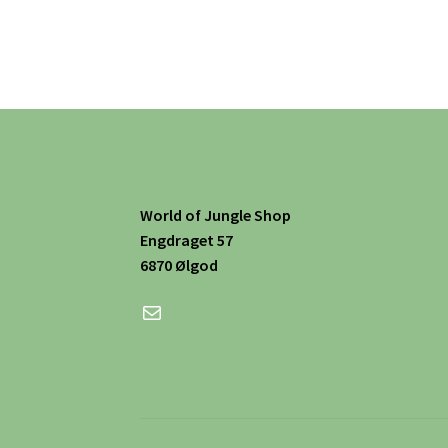
World of Jungle Shop
Engdraget 57
6870 Ølgod
Mail