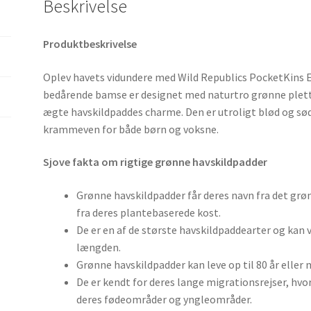
Beskrivelse
Produktbeskrivelse
Oplev havets vidundere med Wild Republics PocketKins
bedårende bamse er designet med naturtro grønne plette
ægte havskildpaddes charme. Den er utroligt blød og sød,
krammeven for både børn og voksne.
Sjove fakta om rigtige grønne havskildpadder
Grønne havskildpadder får deres navn fra det gr
fra deres plantebaserede kost.
De er en af de største havskildpaddearter og kan v
længden.
Grønne havskildpadder kan leve op til 80 år eller 
De er kendt for deres lange migrationsrejser, hvo
deres fødeområder og yngleområder.