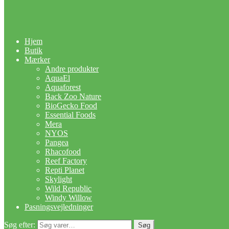
Hjem
Butik
Mærker
Andre produkter
AquaEl
Aquaforest
Back Zoo Nature
BioGecko Food
Essential Foods
Mera
NYOS
Pangea
Rhacofood
Reef Factory
Repti Planet
Skylight
Wild Republic
Windy Willow
Pasningsvejledninger
Søg efter:
Søg