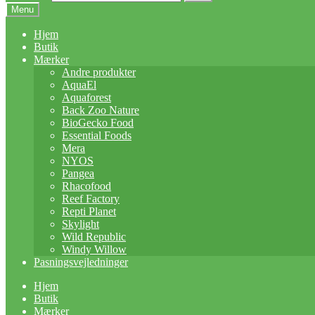
Menu
Hjem
Butik
Mærker
Andre produkter
AquaEl
Aquaforest
Back Zoo Nature
BioGecko Food
Essential Foods
Mera
NYOS
Pangea
Rhacofood
Reef Factory
Repti Planet
Skylight
Wild Republic
Windy Willow
Pasningsvejledninger
Hjem
Butik
Mærker