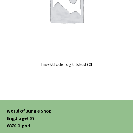
Insektfoder og tilskud
(2)
World of Jungle Shop
Engdraget 57
6870 Ølgod