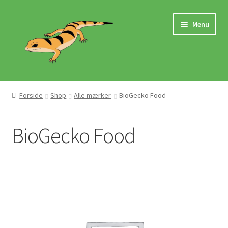
Spring
Spring
Menu
til
til
navigation
indhold
Hjem
Forside
Shop
Alle mærker
BioGecko Food
Butik
BioGecko Food
Mærker
Pasningsvejledninger