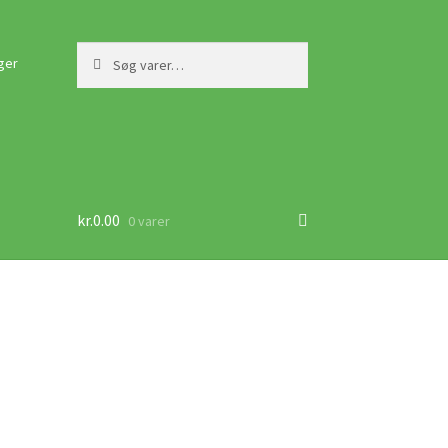
Søg
Søg
ger
efter:
kr.
0.00
0 varer