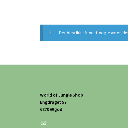
Der blev ikke fundet nogle varer, de
World of Jungle Shop
Engdraget 57
6870 Ølgod
Mail