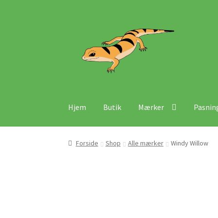
Spring
Spring
til
til
navigation
indhold
Hjem
Butik
Mærker
Pasnin
Forside
Shop
Alle mærker
Windy Willow