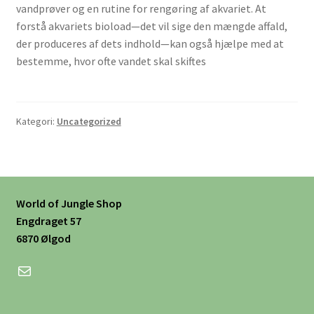
vandprøver og en rutine for rengøring af akvariet. At
forstå akvariets bioload—det vil sige den mængde affald,
der produceres af dets indhold—kan også hjælpe med at
bestemme, hvor ofte vandet skal skiftes​
Kategori:
Uncategorized
World of Jungle Shop
Engdraget 57
6870 Ølgod
Mail