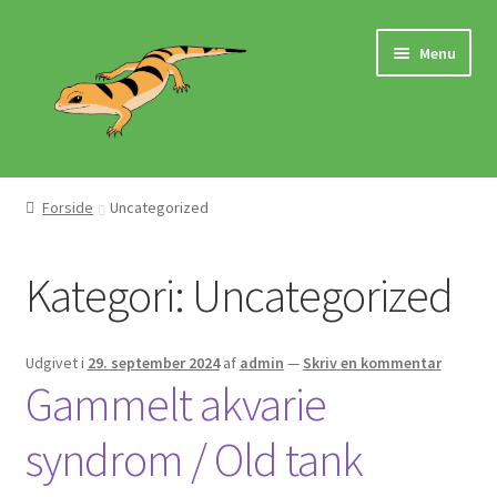
Spring
Spring
Menu
til
til
navigation
indhold
Hjem
Forside
Uncategorized
Butik
Kategori:
Uncategorized
Mærker
Pasningsvejledninger
Udgivet i
29. september 2024
af
admin
—
Skriv en kommentar
Gammelt akvarie
syndrom / Old tank