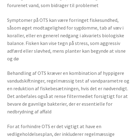
forurenet vand, som bidrager til problemet​
Symptomer på OTS kan være forringet fiskesundhed,
såsom øget modtagelighed for sygdomme, tab af væv i
koraller, eller en generel nedgang i akvariets biologiske
balance. Fisken kan vise tegn på stress, som aggressiv
adfærd eller sløvhed, mens planter kan begynde at visne
og dø​
Behandling af OTS kræver en kombination af hyppigere
vandudskiftninger, regelmæssig test af vandparametre og
en reduktion af fiskebesætningen, hvis det er nødvendigt.
Det anbefales også at rense filtermediet forsigtigt for at
bevare de gavnlige bakterier, der er essentielle for
nedbrydning af affald​
For at forhindre OTS er det vigtigt at have en
vedligeholdelsesplan, der inkluderer regelmæssige