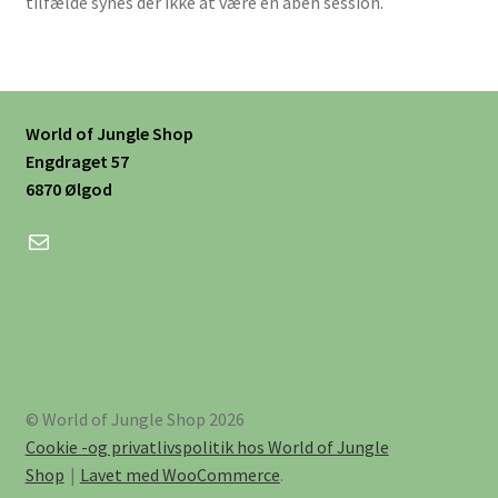
tilfælde synes der ikke at være en åben session.
World of Jungle Shop
Engdraget 57
6870 Ølgod
Mail
© World of Jungle Shop 2026
Cookie -og privatlivspolitik hos World of Jungle
Shop
Lavet med WooCommerce
.