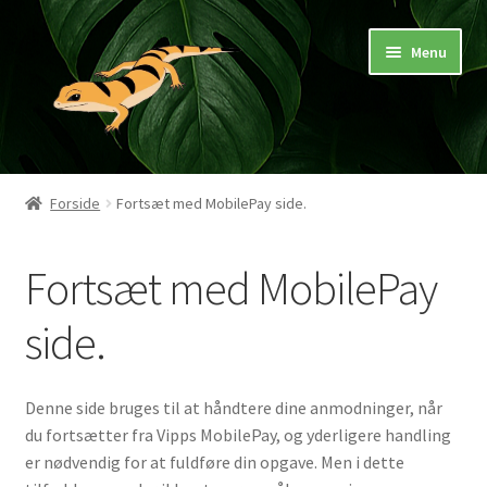
Spring
Spring
Menu
til
til
navigation
indhold
Hjem
Forside
Fortsæt med MobilePay side.
Butik
Fortsæt med MobilePay
Mærker
side.
Pasningsvejledninger
Denne side bruges til at håndtere dine anmodninger, når
du fortsætter fra Vipps MobilePay, og yderligere handling
er nødvendig for at fuldføre din opgave. Men i dette