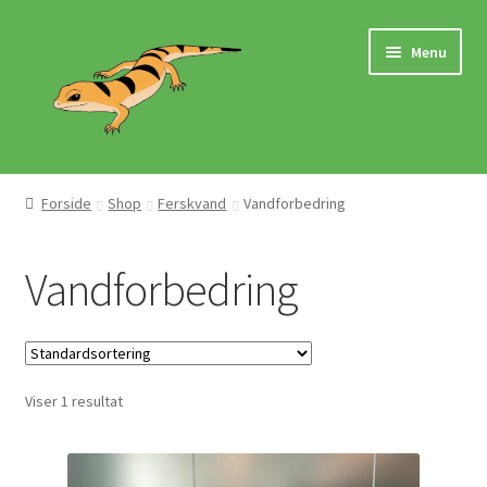
Spring
Spring
Menu
til
til
navigation
indhold
Hjem
Forside
Shop
Ferskvand
Vandforbedring
Butik
Vandforbedring
Mærker
Pasningsvejledninger
Viser 1 resultat