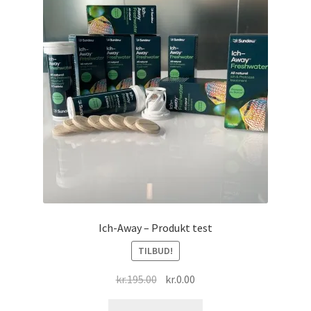
Ich-Away – Produkt test
TILBUD!
Den
Den
kr.
195.00
kr.
0.00
oprindelige
aktuelle