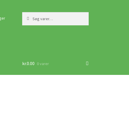
Søg
Søg
ger
efter:
kr.
0.00
0 varer