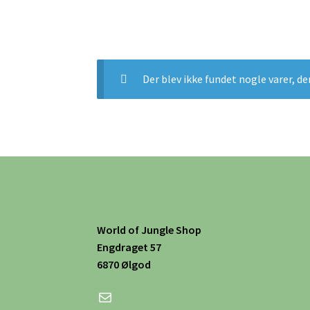
Der blev ikke fundet nogle varer, de
World of Jungle Shop
Engdraget 57
6870 Ølgod
Mail