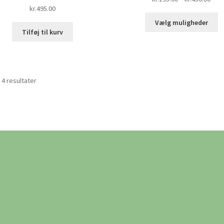
kr.
495.00
kr.1
D
til
Vælg muligheder
v
kr.4
Tilføj til kurv
ha
fl
va
M
 4 resultater
k
v
p
va