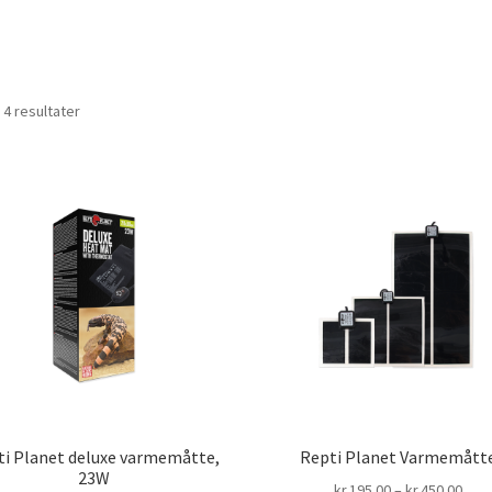
 4 resultater
ti Planet deluxe varmemåtte,
Repti Planet Varmemått
23W
Prisi
kr.
195.00
–
kr.
450.00