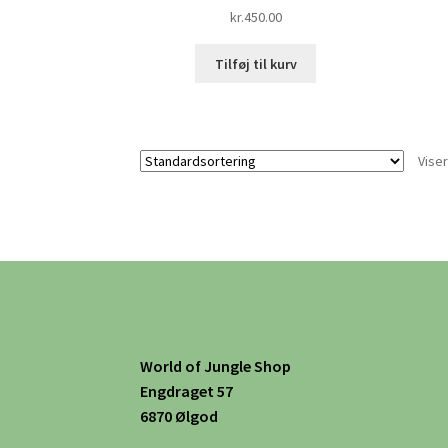
kr.
450.00
Tilføj til kurv
Viser
World of Jungle Shop
Engdraget 57
6870 Ølgod