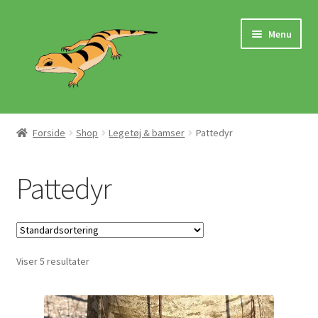
Spring
Spring
Menu
til
til
navigation
indhold
Hjem
Forside
Shop
Legetøj & bamser
Pattedyr
Butik
Pattedyr
Mærker
Pasningsvejledninger
Viser 5 resultater