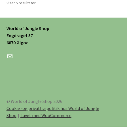
Viser 5 resultater
World of Jungle Shop
Engdraget 57
6870 Ølgod
Mail
© World of Jungle Shop 2026
Cookie -og privatlivspolitik hos World of Jungle
Shop
Lavet med WooCommerce
.