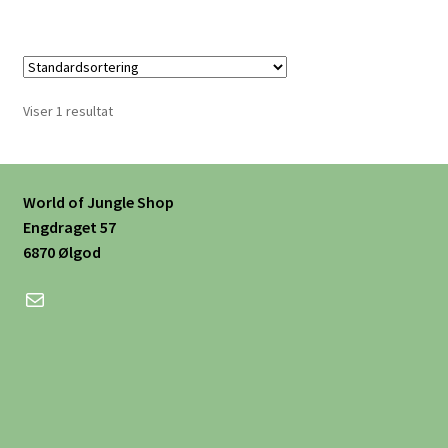
Viser 1 resultat
World of Jungle Shop
Engdraget 57
6870 Ølgod
Mail