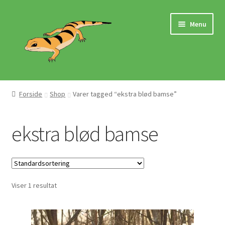
Spring
Spring
Menu
til
til
navigation
indhold
Hjem
Forside
Shop
Varer tagged “ekstra blød bamse”
Butik
ekstra blød bamse
Mærker
Pasningsvejledninger
Viser 1 resultat