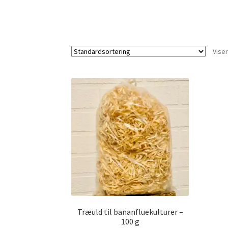
Viser
Træuld til bananfluekulturer –
100 g