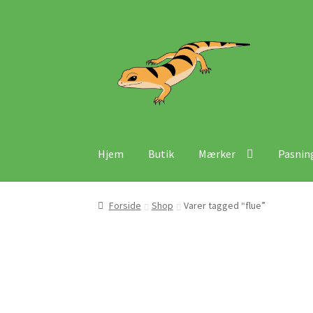
Spring
Spring
til
til
navigation
indhold
Hjem
Butik
Mærker
Pasnin
Forside
Shop
Varer tagged “flue”