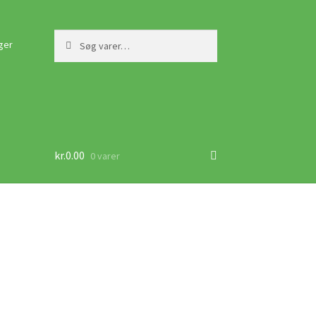
Søg
Søg
ger
efter:
kr.
0.00
0 varer