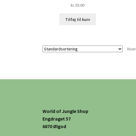
kr.
30.00
Tilføj til kurv
Viser
World of Jungle Shop
Engdraget 57
6870 Ølgod