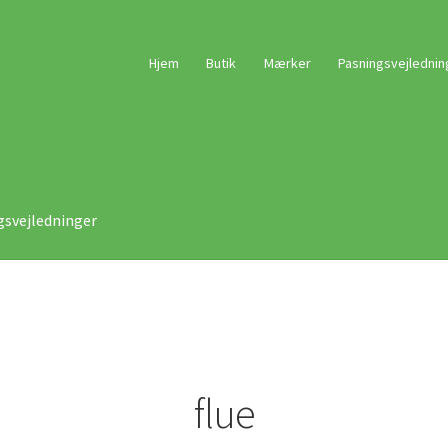
Hjem
Butik
Mærker
Pasningsvejlednin
gsvejledninger
flue