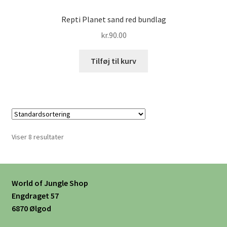
Repti Planet sand red bundlag
kr.
90.00
Tilføj til kurv
Viser 8 resultater
World of Jungle Shop
Engdraget 57
6870 Ølgod