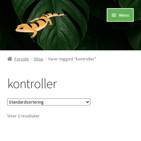
Spring
Spring
Menu
til
til
navigation
indhold
Hjem
Forside
Shop
Varer tagged “kontroller”
Butik
kontroller
Mærker
Pasningsvejledninger
Viser 2 resultater