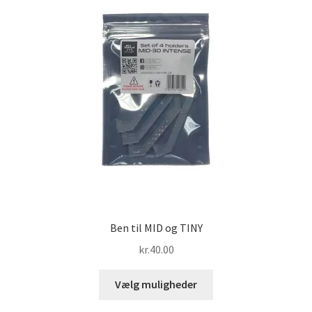
Ben til MID og TINY
kr.
40.00
Dette
Vælg muligheder
vare
har