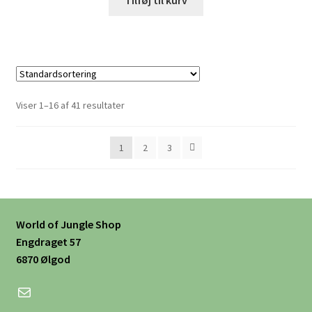
Tilføj til kurv
Viser 1–16 af 41 resultater
1
2
3
World of Jungle Shop
Engdraget 57
6870 Ølgod
Mail