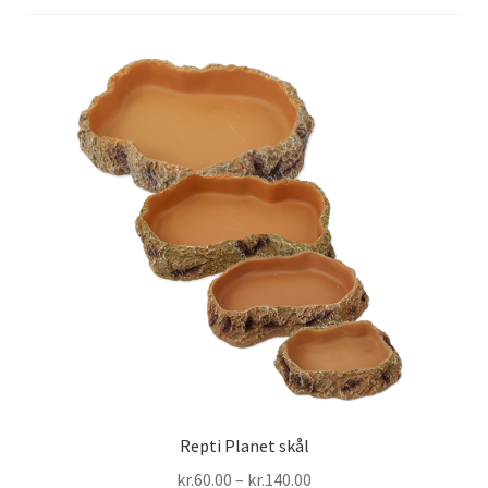
Repti Planet skål
Prisinterval:
kr.
60.00
–
kr.
140.00