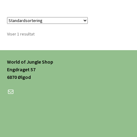
Viser 1 resultat
World of Jungle Shop
Engdraget 57
6870 Ølgod
Mail