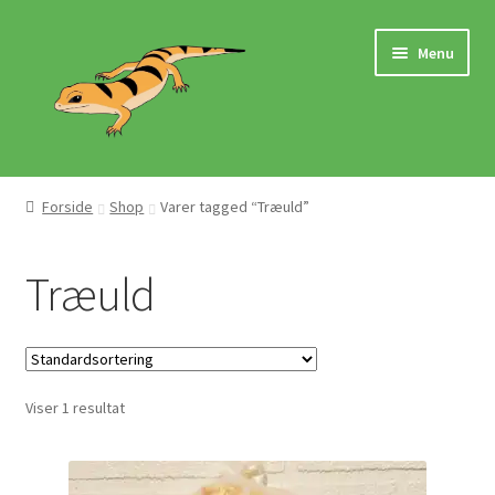
Spring
Spring
Menu
til
til
navigation
indhold
Hjem
Forside
Shop
Varer tagged “Træuld”
Butik
Træuld
Mærker
Pasningsvejledninger
Viser 1 resultat