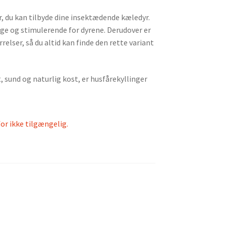
r, du kan tilbyde dine insektædende kæledyr.
ige og stimulerende for dyrene. Derudover er
elser, så du altid kan finde den rette variant
t, sund og naturlig kost, er husfårekyllinger
for ikke tilgængelig.