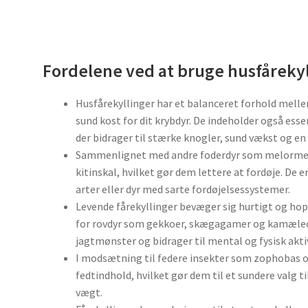
Fordelene ved at bruge husfåreky
Husfårekyllinger har et balanceret forhold mellem 
sund kost for dit krybdyr. De indeholder også ess
der bidrager til stærke knogler, sund vækst og en
Sammenlignet med andre foderdyr som melorme o
kitinskal, hvilket gør dem lettere at fordøje. De e
arter eller dyr med sarte fordøjelsessystemer.
Levende fårekyllinger bevæger sig hurtigt og hop
for rovdyr som gekkoer, skægagamer og kamæleon
jagtmønster og bidrager til mental og fysisk akti
I modsætning til federe insekter som zophobas o
fedtindhold, hvilket gør dem til et sundere valg til
vægt.