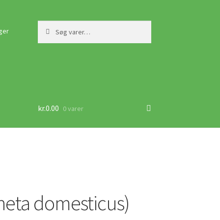
Søg
Søg
ger
efter:
kr.
0.00
0 varer
cheta domesticus)