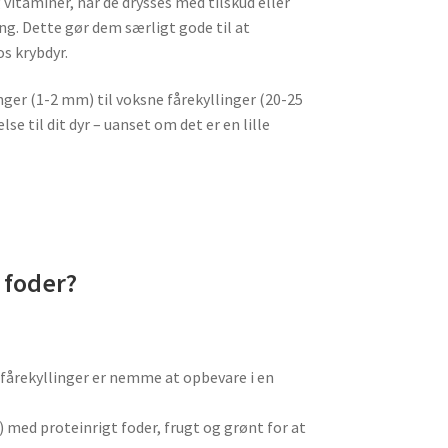
 vitaminer, når de drysses med tilskud eller
ng. Dette gør dem særligt gode til at
s krybdyr.
inger (1-2 mm) til voksne fårekyllinger (20-25
e til dit dyr – uanset om det er en lille
 foder?
 fårekyllinger er nemme at opbevare i en
) med proteinrigt foder, frugt og grønt for at