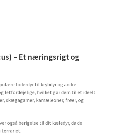
us) – Et næringsrigt og
opulære foderdyr til krybdyr og andre
g letfordøjelige, hvilket gør dem til et ideelt
koer, skægagamer, kamæleoner, frøer, og
ver også berigelse til dit kæledyr, da de
 terrariet.