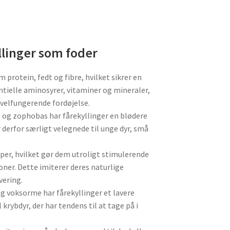
llinger som foder
protein, fedt og fibre, hvilket sikrer en
entielle aminosyrer, vitaminer og mineraler,
 velfungerende fordøjelse.
g zophobas har fårekyllinger en blødere
r derfor særligt velegnede til unge dyr, små
per, hvilket gør dem utroligt stimulerende
er. Dette imiterer deres naturlige
vering.
g voksorme har fårekyllinger et lavere
 krybdyr, der har tendens til at tage på i