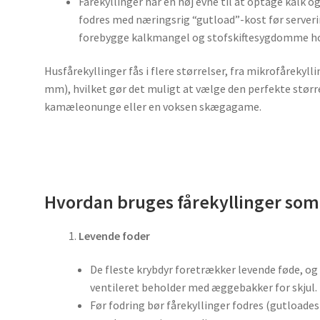
Fårekyllinger har en høj evne til at optage kalk og
fodres med næringsrig “gutload”-kost før serveri
forebygge kalkmangel og stofskiftesygdomme ho
Husfårekyllinger fås i flere størrelser, fra mikrofårekyll
mm), hvilket gør det muligt at vælge den perfekte størrels
kamæleonunge eller en voksen skægagame.
Hvordan bruges fårekyllinger som
Levende foder
De fleste krybdyr foretrækker levende føde, og
ventileret beholder med æggebakker for skjul.
Før fodring bør fårekyllinger fodres (gutloades