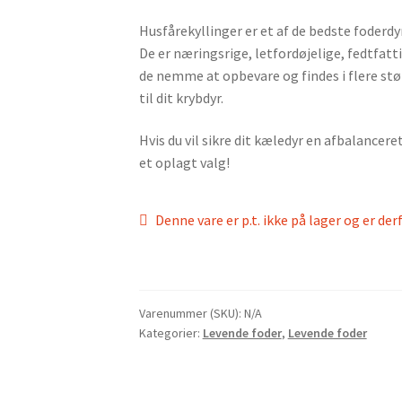
Husfårekyllinger er et af de bedste foderdy
De er næringsrige, letfordøjelige, fedtfatt
de nemme at opbevare og findes i flere størr
til dit krybdyr.
Hvis du vil sikre dit kæledyr en afbalancere
et oplagt valg!
Denne vare er p.t. ikke på lager og er der
Varenummer (SKU):
N/A
Kategorier:
Levende foder
,
Levende foder