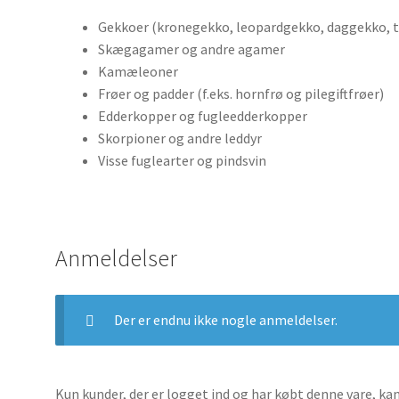
Gekkoer (kronegekko, leopardgekko, daggekko, 
Skægagamer og andre agamer
Kamæleoner
Frøer og padder (f.eks. hornfrø og pilegiftfrøer)
Edderkopper og fugleedderkopper
Skorpioner og andre leddyr
Visse fuglearter og pindsvin
Anmeldelser
Der er endnu ikke nogle anmeldelser.
Kun kunder, der er logget ind og har købt denne vare, ka