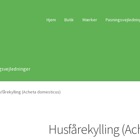
Hjem
Butik
Mærker
Pasningsvejlednin
gsvejledninger
sfårekylling (Acheta domesticus)
Husfårekylling (A