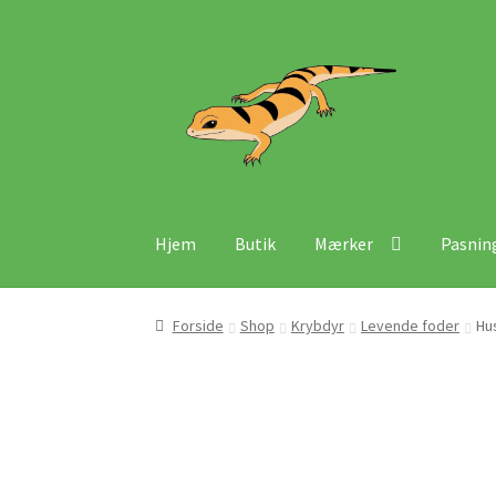
Spring
Spring
til
til
navigation
indhold
Hjem
Butik
Mærker
Pasnin
Forside
Shop
Krybdyr
Levende foder
Hu