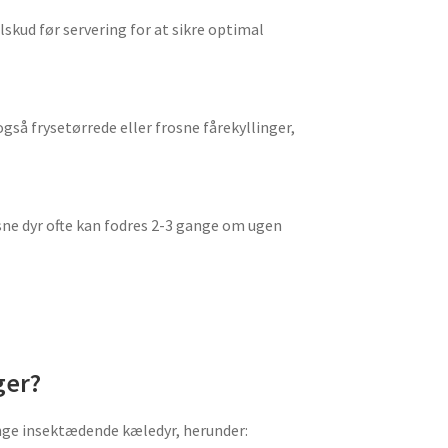
skud før servering for at sikre optimal
 også frysetørrede eller frosne fårekyllinger,
sne dyr ofte kan fodres 2-3 gange om ugen
ger?
mange insektædende kæledyr, herunder: