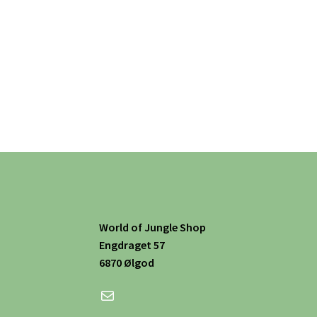
World of Jungle Shop
Engdraget 57
6870 Ølgod
Mail