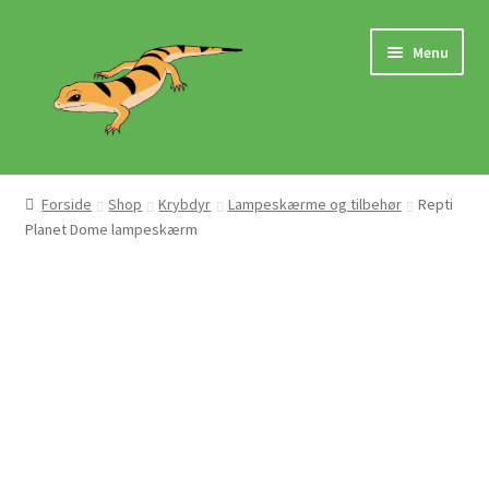
Spring
Spring
Menu
til
til
navigation
indhold
Hjem
Forside
Shop
Krybdyr
Lampeskærme og tilbehør
Repti
Planet Dome lampeskærm
Butik
Mærker
Pasningsvejledninger