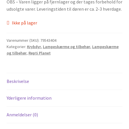
OBS – Varen ligger på fjernlager og der tages forbehold for
udsolgte varer. Leveringstiden til døren er ca. 2-3 hverdage.
Ikke på lager
Varenummer (SKU):
79543404
Kategorier:
Krybdyr
,
Lampeskærme og tilbehør
,
Lampeskærme
og tilbehør
,
Repti Planet
Beskrivelse
Yderligere information
Anmeldelser (0)