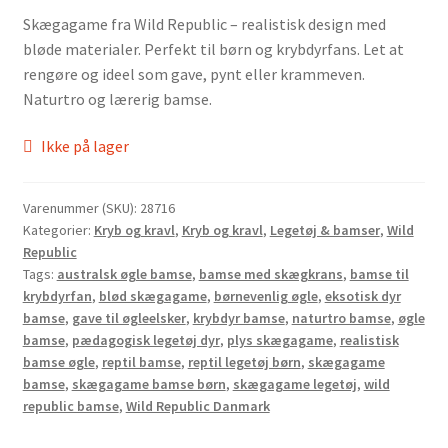
Skægagame fra Wild Republic – realistisk design med
bløde materialer. Perfekt til børn og krybdyrfans. Let at
rengøre og ideel som gave, pynt eller krammeven.
Naturtro og lærerig bamse.
Ikke på lager
Varenummer (SKU):
28716
Kategorier:
Kryb og kravl
,
Kryb og kravl
,
Legetøj & bamser
,
Wild
Republic
Tags:
australsk øgle bamse
,
bamse med skægkrans
,
bamse til
krybdyrfan
,
blød skægagame
,
børnevenlig øgle
,
eksotisk dyr
bamse
,
gave til øgleelsker
,
krybdyr bamse
,
naturtro bamse
,
øgle
bamse
,
pædagogisk legetøj dyr
,
plys skægagame
,
realistisk
bamse øgle
,
reptil bamse
,
reptil legetøj børn
,
skægagame
bamse
,
skægagame bamse børn
,
skægagame legetøj
,
wild
republic bamse
,
Wild Republic Danmark