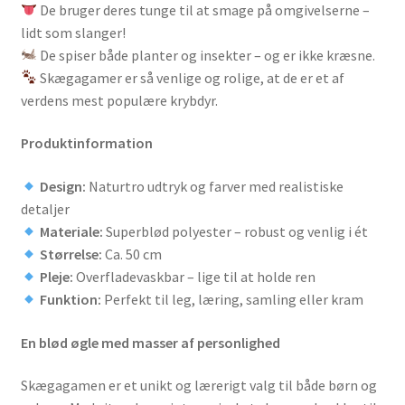
De bruger deres tunge til at smage på omgivelserne –
lidt som slanger!
De spiser både planter og insekter – og er ikke kræsne.
Skægagamer er så venlige og rolige, at de er et af
verdens mest populære krybdyr.
Produktinformation
Design:
Naturtro udtryk og farver med realistiske
detaljer
Materiale:
Superblød polyester – robust og venlig i ét
Størrelse:
Ca. 50 cm
Pleje:
Overfladevaskbar – lige til at holde ren
Funktion:
Perfekt til leg, læring, samling eller kram
En blød øgle med masser af personlighed
Skægagamen er et unikt og lærerigt valg til både børn og