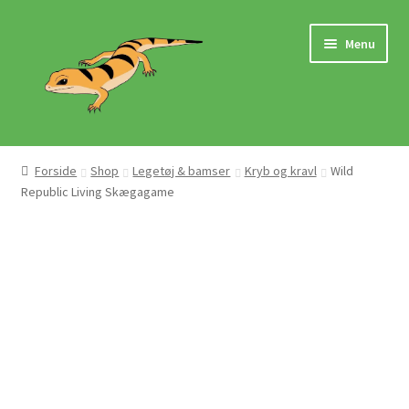
Spring
Spring
Menu
til
til
navigation
indhold
Hjem
Forside
Shop
Legetøj & bamser
Kryb og kravl
Wild
Republic Living Skægagame
Butik
Mærker
Pasningsvejledninger