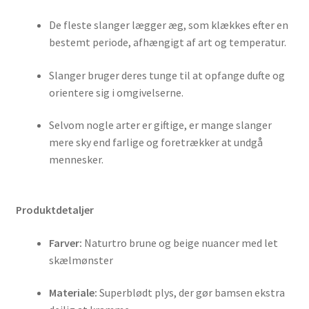
De fleste slanger lægger æg, som klækkes efter en
bestemt periode, afhængigt af art og temperatur.
Slanger bruger deres tunge til at opfange dufte og
orientere sig i omgivelserne.
Selvom nogle arter er giftige, er mange slanger
mere sky end farlige og foretrækker at undgå
mennesker.
Produktdetaljer
Farver:
Naturtro brune og beige nuancer med let
skælmønster
Materiale:
Superblødt plys, der gør bamsen ekstra