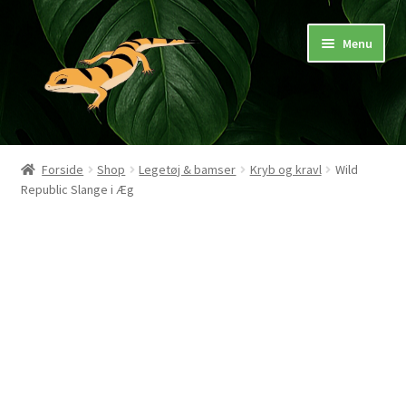
Spring
Spring
Menu
til
til
navigation
indhold
Hjem
Forside
Shop
Legetøj & bamser
Kryb og kravl
Wild
Republic Slange i Æg
Butik
Mærker
Pasningsvejledninger