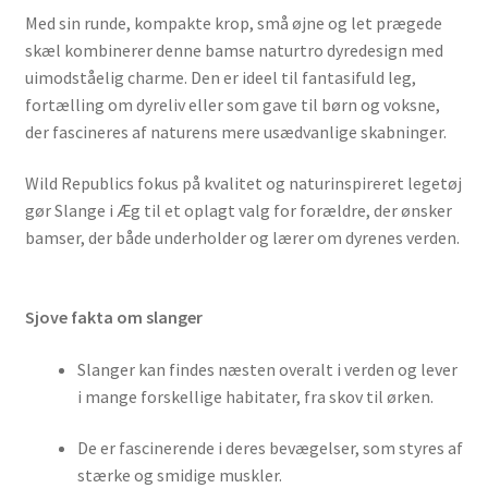
Med sin runde, kompakte krop, små øjne og let prægede
skæl kombinerer denne bamse naturtro dyredesign med
uimodståelig charme. Den er ideel til fantasifuld leg,
fortælling om dyreliv eller som gave til børn og voksne,
der fascineres af naturens mere usædvanlige skabninger.
Wild Republics fokus på kvalitet og naturinspireret legetøj
gør Slange i Æg til et oplagt valg for forældre, der ønsker
bamser, der både underholder og lærer om dyrenes verden.
Sjove fakta om slanger
Slanger kan findes næsten overalt i verden og lever
i mange forskellige habitater, fra skov til ørken.
De er fascinerende i deres bevægelser, som styres af
stærke og smidige muskler.