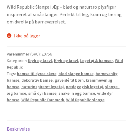
Wild Republic Slange i Æg – blød og naturtro plysfigur
inspireret af små slanger. Perfekt til leg, kram og læring
om dyreliv på børneværelset.
Ikke på lager
Varenummer (SKU):
29756
Kategorier:
Kryb og kravl
,
Kryb og kravl
,
Legetøj & bamser
,
Wild
Republic
Tags:
bamse til dyreelskere
,
blød slange bamse
,
børnevenlig
bamse
,
dekorativ bamse
,
gaveidé til børn
,
krammevenlig
bamse
,
naturinspireret legetøj
,
pædagogisk legetøj
,
slange i
æg bamse
,
små dyr bamse
,
snake in egg bamse
,
vilde dyr
bamse
,
Wild Republic Danmark
,
Wild Republic slange
Beskrivelse