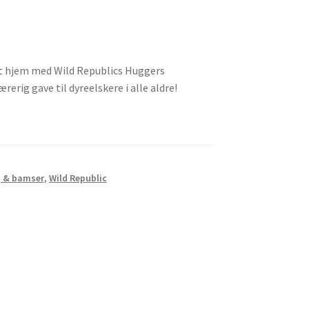
dit hjem med Wild Republics Huggers
erig gave til dyreelskere i alle aldre!
j & bamser
,
Wild Republic