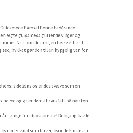
rs Guldsmede Bamse! Denne bedårende
 den ægte guldsmeds glitrende vinger og
emmes fast om din arm, en taske eller et
g sød, hvilket gør den til en hyggelig ven for
baglæns, sidelæns og endda svæve som en
s hoved og giver dem et synsfelt på næsten
r år, længe før dinosaurerne! Dengang havde
liv under vand som larver, hvor de kan leve i