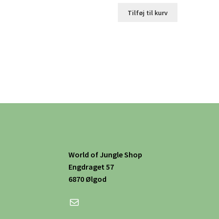
Tilføj til kurv
World of Jungle Shop
Engdraget 57
6870 Ølgod
Mail