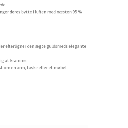
ede.
anger deres bytte i luften med næsten 95 %
 der efterligner den ægte guldsmeds elegante
jlig at kramme.
 om en arm, taske eller et møbel.