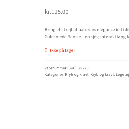
kr.
125.00
Bring et strejf af naturens elegance ind i 
Guldsmede Bamse – en sjov, interaktiv og lær
Ikke på lager
Varenummer (SKU):
28276
Kategorier:
Kryb og kravl
,
Kryb og kravl
,
Legetø