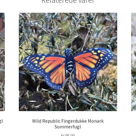
Relaterede varer
gl
Wild Republic Fingerdukke Monark
Sommerfugl
kr.
95.00