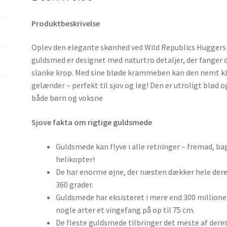
Produktbeskrivelse
Oplev den elegante skønhed ved Wild Republics Hugge
guldsmed er designet med naturtro detaljer, der fanger
slanke krop. Med sine bløde krammeben kan den nemt kl
gelænder – perfekt til sjov og leg! Den er utroligt blød o
både børn og voksne
Sjove fakta om rigtige guldsmede
Guldsmede kan flyve i alle retninger – fremad, 
helikopter!
De har enorme øjne, der næsten dækker hele dere
360 grader.
Guldsmede har eksisteret i mere end 300 millione
nogle arter et vingefang på op til 75 cm.
De fleste guldsmede tilbringer det meste af deres 