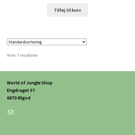
Tilføj til kurv
Viser 7 resultater
World of Jungle Shop
Engdraget 57
6870 Ølgod
Mail