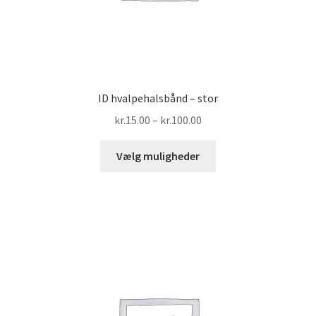
ID hvalpehalsbånd – stor
Prisinterval:
kr.
15.00
–
kr.
100.00
kr.15.00
Dette
til
Vælg muligheder
vare
kr.100.00
har
flere
varianter.
Mulighederne
kan
vælges
på
varesiden