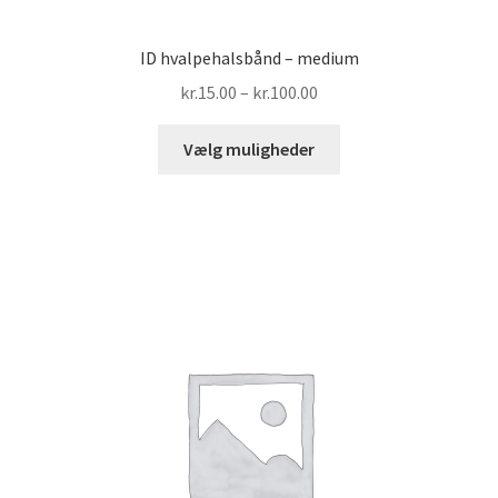
ID hvalpehalsbånd – medium
Prisinterval:
kr.
15.00
–
kr.
100.00
kr.15.00
Dette
til
Vælg muligheder
vare
kr.100.00
har
flere
varianter.
Mulighederne
kan
vælges
på
varesiden