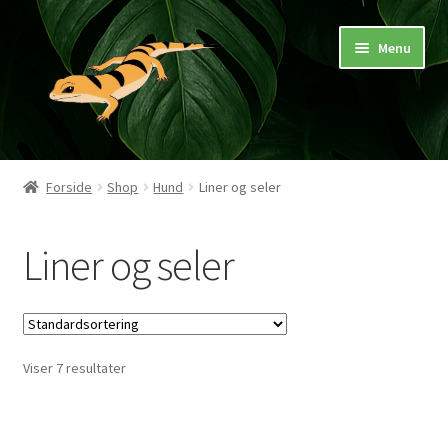
Spring
Spring
Menu
til
til
navigation
indhold
Hjem
Forside
Shop
Hund
Liner og seler
Butik
Liner og seler
Mærker
Pasningsvejledninger
Viser 7 resultater