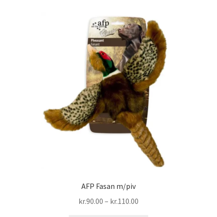
AFP Fasan m/piv
Prisinterval:
kr.
90.00
–
kr.
110.00
kr.90.00