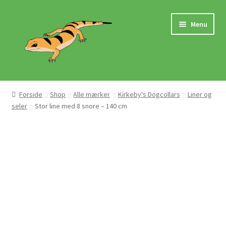
Spring
Spring
Menu
til
til
navigation
indhold
Hjem
Forside
Shop
Alle mærker
Kirkeby's Dogcollars
Liner og
seler
Stor line med 8 snore – 140 cm
Butik
Mærker
Pasningsvejledninger