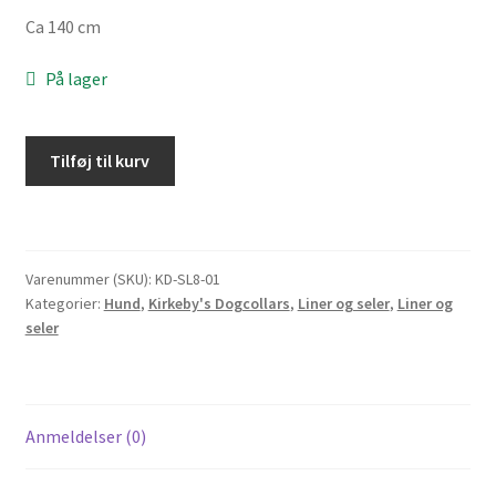
Ca 140 cm
På lager
Stor
Tilføj til kurv
line
med
8
snore
Varenummer (SKU):
KD-SL8-01
-
Kategorier:
Hund
,
Kirkeby's Dogcollars
,
Liner og seler
,
Liner og
140
seler
cm
antal
Anmeldelser (0)