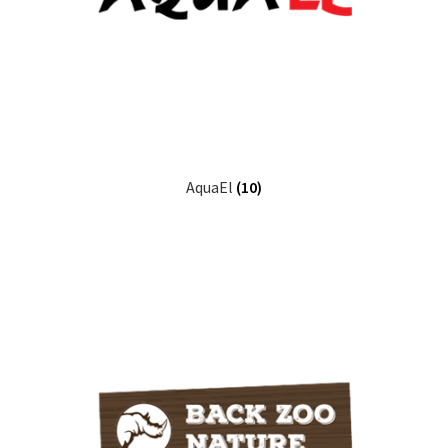
AquaEl
(10)