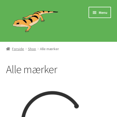
Spring
Spring
Menu
til
til
navigation
indhold
Hjem
Forside
Shop
Alle mærker
Butik
Alle mærker
Mærker
Pasningsvejledninger