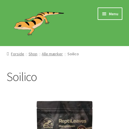
Spring
Spring
Menu
til
til
navigation
indhold
Hjem
Forside
Shop
Alle mærker
Soilico
Butik
Soilico
Mærker
Pasningsvejledninger