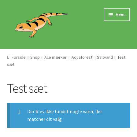
Spring
Spring
Menu
til
til
navigation
indhold
Hjem
Forside
Shop
Alle mærker
Aquaforest
Saltvand
Test
sæt
Butik
Mærker
Test sæt
Pasningsvejledninger
Der blev ikke fundet nogle varer, der
matcher dit valg.