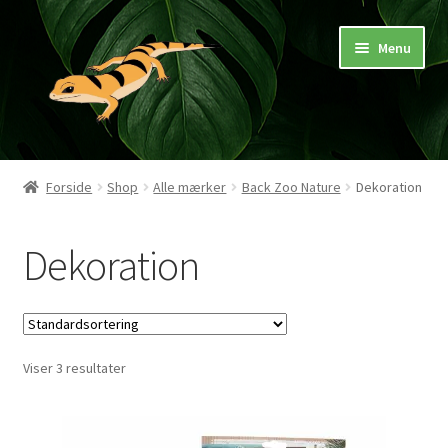
Spring
Spring
Menu
til
til
navigation
indhold
Hjem
Forside
Shop
Alle mærker
Back Zoo Nature
Dekoration
Butik
Dekoration
Mærker
Pasningsvejledninger
Viser 3 resultater