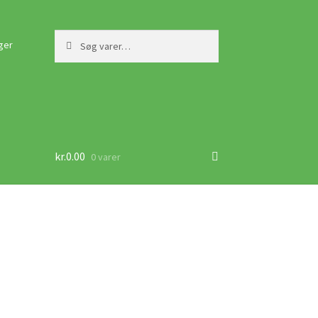
Søg
Søg
ger
efter:
kr.
0.00
0 varer