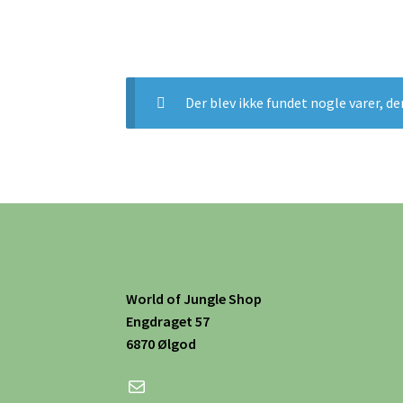
Der blev ikke fundet nogle varer, de
World of Jungle Shop
Engdraget 57
6870 Ølgod
Mail