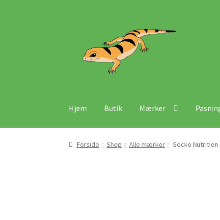
Spring
Spring
til
til
navigation
indhold
Hjem
Butik
Mærker
Pasnin
Forside
Shop
Alle mærker
Gecko Nutrition