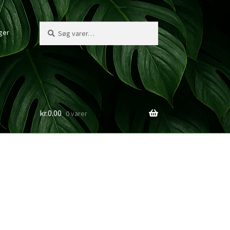
Søg
Søg
ger
efter:
kr.
0.00
0 varer