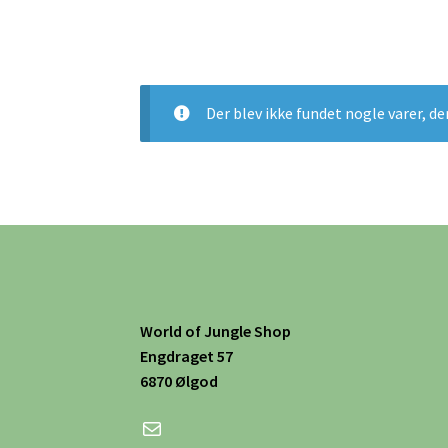
Der blev ikke fundet nogle varer, de
World of Jungle Shop
Engdraget 57
6870 Ølgod
Mail