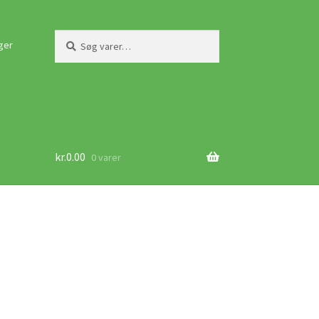
Søg
Søg
ger
efter:
kr.
0.00
0 varer