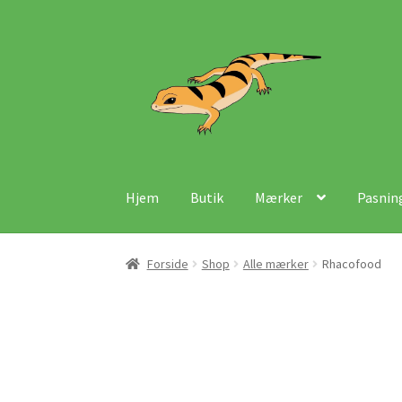
Spring
Spring
til
til
navigation
indhold
Hjem
Butik
Mærker
Pasnin
Forside
Shop
Alle mærker
Rhacofood