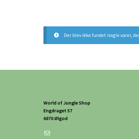
Der blev ikke fundet nogle varer, de
World of Jungle Shop
Engdraget 57
6870 Ølgod
Mail