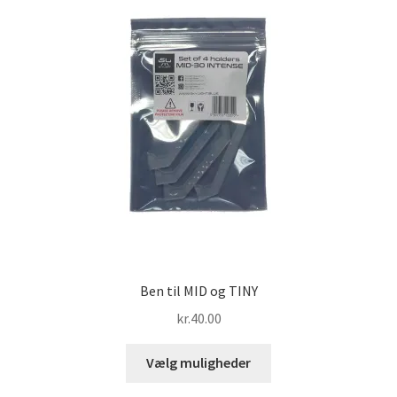
Ben til MID og TINY
kr.
40.00
Dette
Vælg muligheder
vare