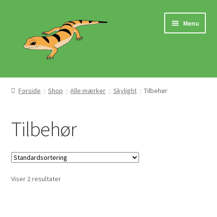
Spring
Spring
Menu
til
til
navigation
indhold
Hjem
Forside
Shop
Alle mærker
Skylight
Tilbehør
Butik
Tilbehør
Mærker
Pasningsvejledninger
Viser 2 resultater