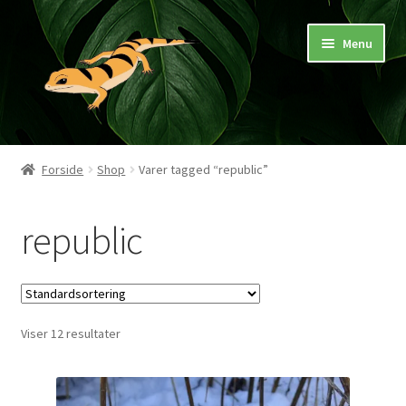
Spring
Spring
Menu
til
til
navigation
indhold
Hjem
Forside
Shop
Varer tagged “republic”
Butik
republic
Mærker
Pasningsvejledninger
Viser 12 resultater