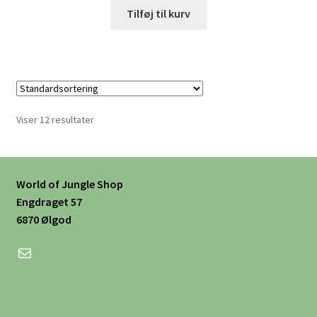
Tilføj til kurv
Viser 12 resultater
World of Jungle Shop
Engdraget 57
6870 Ølgod
Mail