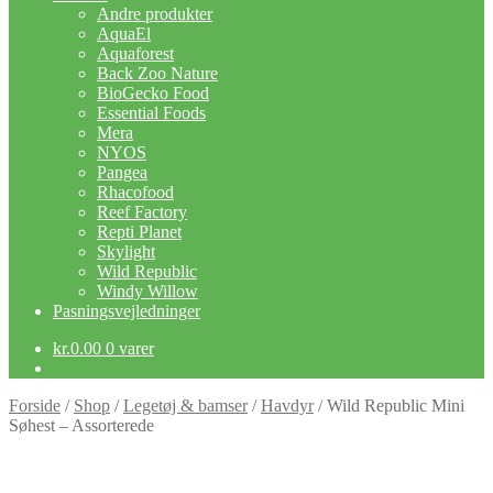
Andre produkter
AquaEl
Aquaforest
Back Zoo Nature
BioGecko Food
Essential Foods
Mera
NYOS
Pangea
Rhacofood
Reef Factory
Repti Planet
Skylight
Wild Republic
Windy Willow
Pasningsvejledninger
kr.
0.00
0 varer
Forside
/
Shop
/
Legetøj & bamser
/
Havdyr
/
Wild Republic Mini
Søhest – Assorterede