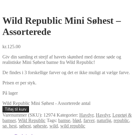
Wild Republic Mini Søhest –
Assorterede
kr.
125.00
Giv din samling et strejf af havets skønhed med denne søde og
realistiske Mini Søhest bamse fra Wild Republic!
De findes i 3 forskellige farver og det er ikke muligt at vælge farve.
Prisen er per styk.
På lager
Wild Republic Mini Søhest - Assorterede antal
Tilføj til kurv
Varenummer (SKU):
12974
Kategorier:
Havdyr
,
Havdyr
,
Legetøj &
bamser
,
Wild Republic
Tags:
bamse
,
blød
,
farver
,
naturlig
,
republic
,
sø. hest
,
søhest
,
søheste
,
wild
,
wild republic