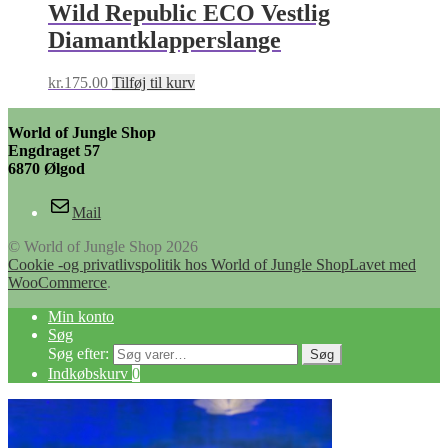
Wild Republic ECO Vestlig
Diamantklapperslange
kr.
175.00
Tilføj til kurv
World of Jungle Shop
Engdraget 57
6870 Ølgod
Mail
© World of Jungle Shop 2026
Cookie -og privatlivspolitik hos World of Jungle Shop
Lavet med
WooCommerce
.
Min konto
Søg
Søg efter:
Søg
Indkøbskurv
0