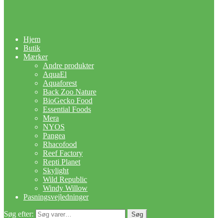
Hjem
Butik
Mærker
Andre produkter
AquaEl
Aquaforest
Back Zoo Nature
BioGecko Food
Essential Foods
Mera
NYOS
Pangea
Rhacofood
Reef Factory
Repti Planet
Skylight
Wild Republic
Windy Willow
Pasningsvejledninger
Søg efter:
Søg