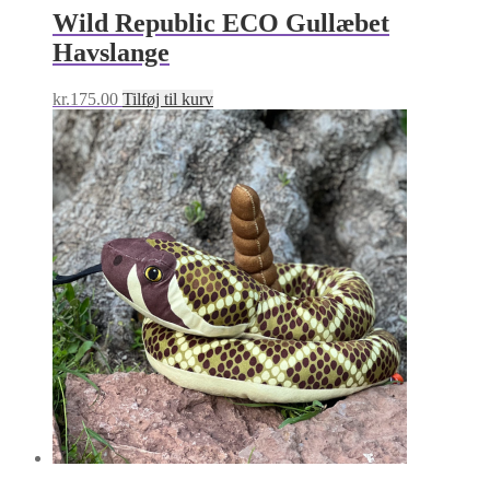
Wild Republic ECO Gullæbet
Havslange
kr.
175.00
Tilføj til kurv