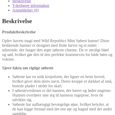
Beskrivelse
Yderligere information
Anmeldelser (0)
Beskrivelse
Produktbeskrivelse
Oplev havets magi med Wild Republics Mini Søhest bamse! Disse
bedårende bamser er designet med flotte farver og et nuttet
udseende, der fanger den ægte søhests charme. De er utroligt blød
og sød, hvilket gør den til den perfekte krammeven for både børn og
voksne.
Sjove fakta om rigtige søheste
Søheste har en unik kropsform, der ligner en hests hoved,
hvilket giver dem deres navn. Deres kroppe er dækket af små,
benede plader i stedet for skæl.
I søhesteverdenen er det hannen, der bærer og føder ungerne.
Hunnen overfører sine æg til hannens rugepose, hvor de
udvikler sig.
Søheste har uafhængigt bevægelige øjne, hvilket betyder, at
de kan kigge fremad med det ene øje og bagud med det andet
samtidig.