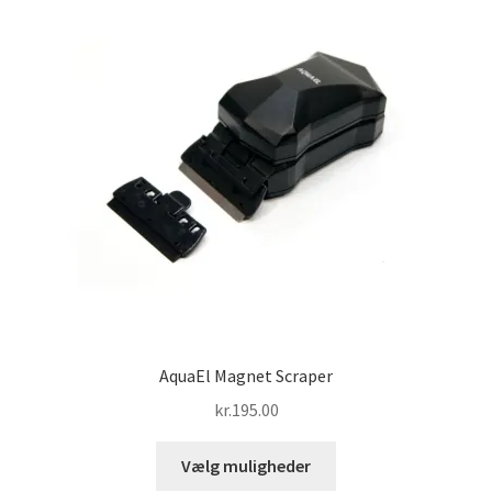
AquaEl Magnet Scraper
kr.
195.00
Dette
Vælg muligheder
vare