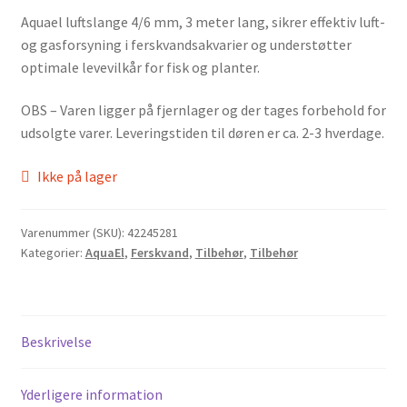
Aquael luftslange 4/6 mm, 3 meter lang, sikrer effektiv luft-
og gasforsyning i ferskvandsakvarier og understøtter
optimale levevilkår for fisk og planter.
OBS – Varen ligger på fjernlager og der tages forbehold for
udsolgte varer. Leveringstiden til døren er ca. 2-3 hverdage.
Ikke på lager
Varenummer (SKU):
42245281
Kategorier:
AquaEl
,
Ferskvand
,
Tilbehør
,
Tilbehør
Beskrivelse
Yderligere information