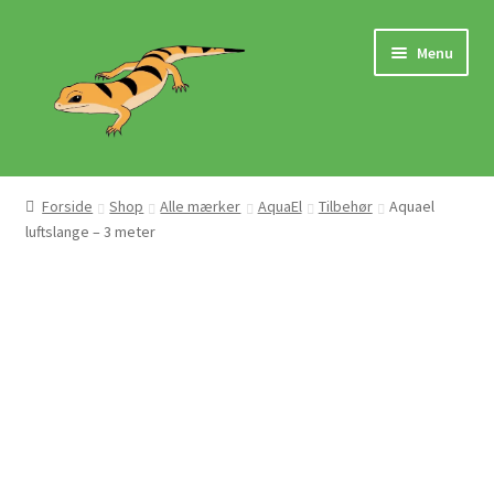
Spring
Spring
Menu
til
til
navigation
indhold
Hjem
Forside
Shop
Alle mærker
AquaEl
Tilbehør
Aquael
luftslange – 3 meter
Butik
Mærker
Pasningsvejledninger