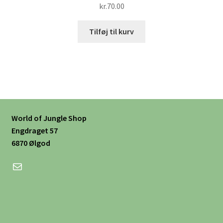
kr.
70.00
Tilføj til kurv
World of Jungle Shop
Engdraget 57
6870 Ølgod
Mail