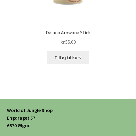
Dajana Arowana Stick
kr.
55.00
Tilføj til kurv
World of Jungle Shop
Engdraget 57
6870 Ølgod