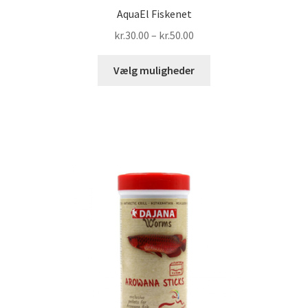
AquaEl Fiskenet
Prisinterval:
kr.
30.00
–
kr.
50.00
kr.30.00
Dette
til
Vælg muligheder
vare
kr.50.00
har
flere
varianter.
Mulighederne
kan
vælges
på
varesiden