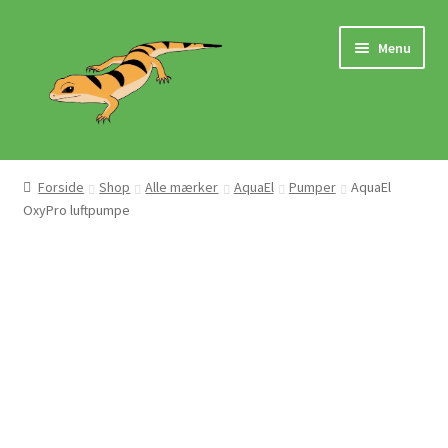
Spring
Spring
Menu
til
til
navigation
indhold
Hjem
Forside
Shop
Alle mærker
AquaEl
Pumper
AquaEl
OxyPro luftpumpe
Butik
Mærker
Pasningsvejledninger