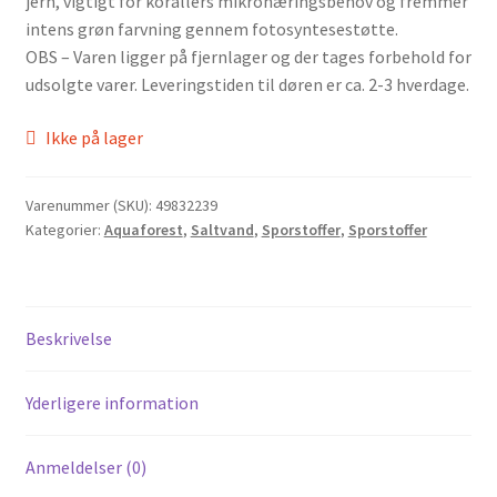
jern, vigtigt for korallers mikronæringsbehov og fremmer
intens grøn farvning gennem fotosyntesestøtte.
OBS – Varen ligger på fjernlager og der tages forbehold for
udsolgte varer. Leveringstiden til døren er ca. 2-3 hverdage.
Ikke på lager
Varenummer (SKU):
49832239
Kategorier:
Aquaforest
,
Saltvand
,
Sporstoffer
,
Sporstoffer
Beskrivelse
Yderligere information
Anmeldelser (0)