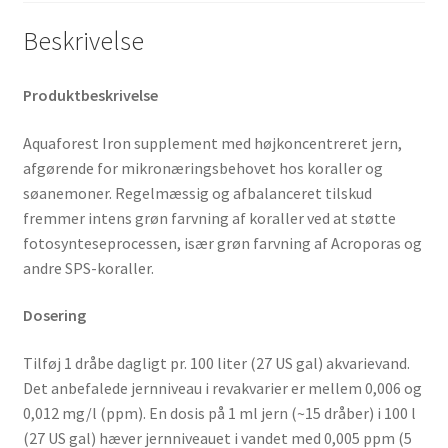
Beskrivelse
Produktbeskrivelse
Aquaforest Iron supplement med højkoncentreret jern,
afgørende for mikronæringsbehovet hos koraller og
søanemoner. Regelmæssig og afbalanceret tilskud
fremmer intens grøn farvning af koraller ved at støtte
fotosynteseprocessen, især grøn farvning af Acroporas og
andre SPS-koraller.
Dosering
Tilføj 1 dråbe dagligt pr. 100 liter (27 US gal) akvarievand.
Det anbefalede jernniveau i revakvarier er mellem 0,006 og
0,012 mg/l (ppm). En dosis på 1 ml jern (~15 dråber) i 100 l
(27 US gal) hæver jernniveauet i vandet med 0,005 ppm (5