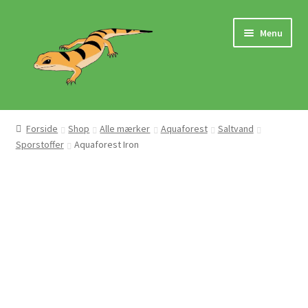
Spring
Spring
Menu
til
til
navigation
indhold
Hjem
Forside
Shop
Alle mærker
Aquaforest
Saltvand
Sporstoffer
Aquaforest Iron
Butik
Mærker
Pasningsvejledninger