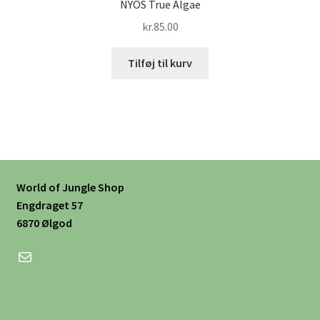
NYOS True Algae
kr.
85.00
Tilføj til kurv
World of Jungle Shop
Engdraget 57
6870 Ølgod
Mail