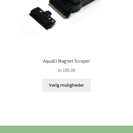
AquaEl Magnet Scraper
kr.
195.00
Dette
Vælg muligheder
vare
har
flere
varianter.
Mulighederne
kan