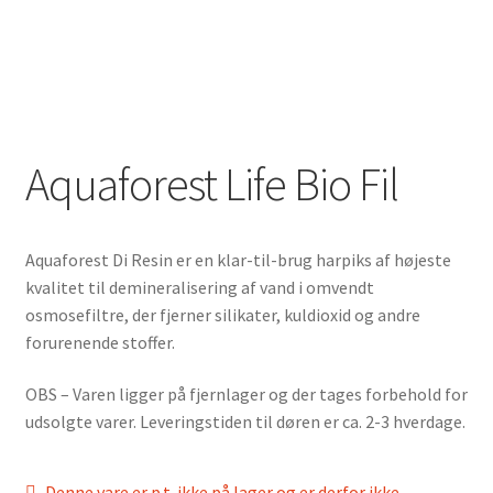
Aquaforest Life Bio Fil
Aquaforest Di Resin er en klar-til-brug harpiks af højeste
kvalitet til demineralisering af vand i omvendt
osmosefiltre, der fjerner silikater, kuldioxid og andre
forurenende stoffer.
OBS – Varen ligger på fjernlager og der tages forbehold for
udsolgte varer. Leveringstiden til døren er ca. 2-3 hverdage.
Denne vare er p.t. ikke på lager og er derfor ikke