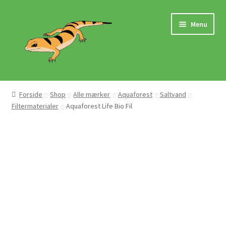
Spring
Spring
Menu
til
til
navigation
indhold
Hjem
Forside
Shop
Alle mærker
Aquaforest
Saltvand
Filtermaterialer
Aquaforest Life Bio Fil
Butik
Mærker
Pasningsvejledninger