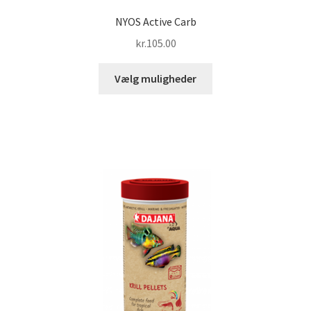
NYOS Active Carb
kr.
105.00
Dette
Vælg muligheder
vare
har
flere
varianter.
Mulighederne
kan
vælges
på
varesiden