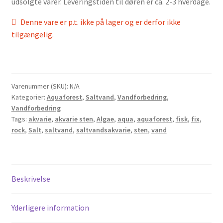
udsolgte varer. Leveringstiden til døren er ca. 2-3 hverdage.
Denne vare er p.t. ikke på lager og er derfor ikke
tilgængelig.
Varenummer (SKU):
N/A
Kategorier:
Aquaforest
,
Saltvand
,
Vandforbedring
,
Vandforbedring
Tags:
akvarie
,
akvarie sten
,
Algae
,
aqua
,
aquaforest
,
fisk
,
fix
,
rock
,
Salt
,
saltvand
,
saltvandsakvarie
,
sten
,
vand
Beskrivelse
Yderligere information