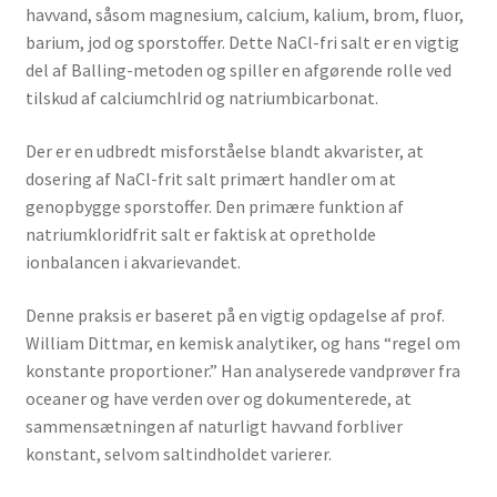
havvand, såsom magnesium, calcium, kalium, brom, fluor,
barium, jod og sporstoffer. Dette NaCl-fri salt er en vigtig
del af Balling-metoden og spiller en afgørende rolle ved
tilskud af calciumchlrid og natriumbicarbonat.
Der er en udbredt misforståelse blandt akvarister, at
dosering af NaCl-frit salt primært handler om at
genopbygge sporstoffer. Den primære funktion af
natriumkloridfrit salt er faktisk at opretholde
ionbalancen i akvarievandet.
Denne praksis er baseret på en vigtig opdagelse af prof.
William Dittmar, en kemisk analytiker, og hans “regel om
konstante proportioner.” Han analyserede vandprøver fra
oceaner og have verden over og dokumenterede, at
sammensætningen af ​​naturligt havvand forbliver
konstant, selvom saltindholdet varierer.