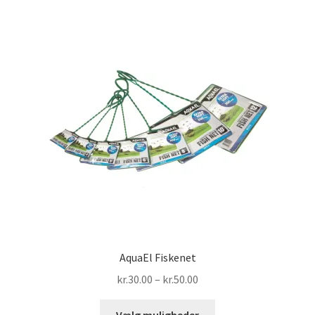
AquaEl Fiskenet
Prisinterval:
kr.
30.00
–
kr.
50.00
kr.30.00
Dette
til
Vælg muligheder