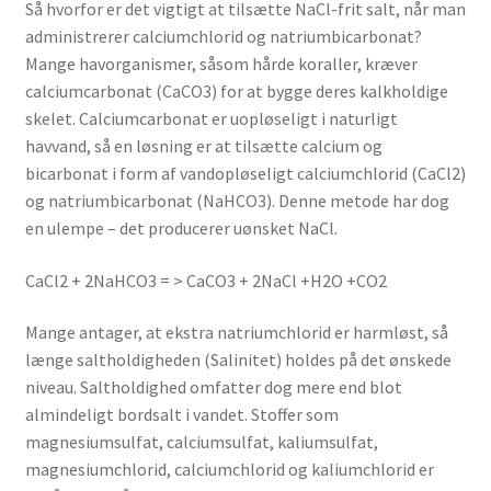
Så hvorfor er det vigtigt at tilsætte NaCl-frit salt, når man
administrerer calciumchlorid og natriumbicarbonat?
Mange havorganismer, såsom hårde koraller, kræver
calciumcarbonat (CaCO3) for at bygge deres kalkholdige
skelet. Calciumcarbonat er uopløseligt i naturligt
havvand, så en løsning er at tilsætte calcium og
bicarbonat i form af vandopløseligt calciumchlorid (CaCl2)
og natriumbicarbonat (NaHCO3). Denne metode har dog
en ulempe – det producerer uønsket NaCl.
CaCl2 + 2NaHCO3 = > CaCO3 + 2NaCl +H2O +CO2
Mange antager, at ekstra natriumchlorid er harmløst, så
længe saltholdigheden (Salinitet) holdes på det ønskede
niveau. Saltholdighed omfatter dog mere end blot
almindeligt bordsalt i vandet. Stoffer som
magnesiumsulfat, calciumsulfat, kaliumsulfat,
magnesiumchlorid, calciumchlorid og kaliumchlorid er