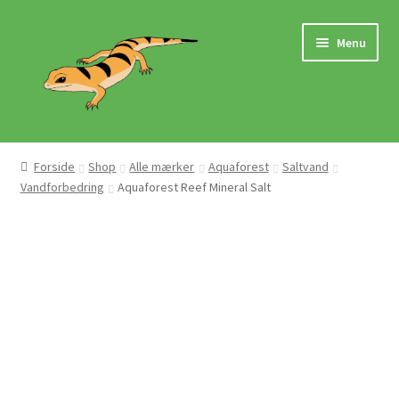
Spring
Spring
Menu
til
til
navigation
indhold
Hjem
Forside
Shop
Alle mærker
Aquaforest
Saltvand
Vandforbedring
Aquaforest Reef Mineral Salt
Butik
Mærker
Pasningsvejledninger