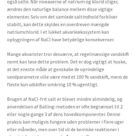
også salte. Når niveauerne af natrium og klorid stiger,
ændres den naturlige balance mellem disse vigtige
elementer. Selv om det samlede saltindhold forbliver
stabilt, kan dette skyldes en overdreven mængde
natriumchlorid. I et lukket akvarieøkosystem kan
opbygningen af NaCl have betydelige konsekvenser.
Mange akvarister tror desværre, at regelmæssige vandskift
nemt kan løse dette problem. Det er dog vigtigt at huske,
at det eneste måde at genskabe de oprindelige
vandparametre ville være med et 100 % vandskift, mens de
fleste kun udskifter omkring 10 % ugentligt.
Brugen af NaCl-frit salt er blevet mindre almindelig, og
anvendelsen af Balling-metoden er ofte begrænset til 2
eller nogle gange 3 af dens hovedkomponenter. Denne
praksis kan muligvis fungere uden problemer i flere uger
eller måneder, men over tid vil de kemiske reaktioner i