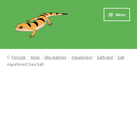
Spring
Spring
Menu
til
til
navigation
indhold
Hjem
Forside
Shop
Alle mærker
Aquaforest
Saltvand
Salt
Aquaforest Sea Salt
Butik
Mærker
Pasningsvejledninger