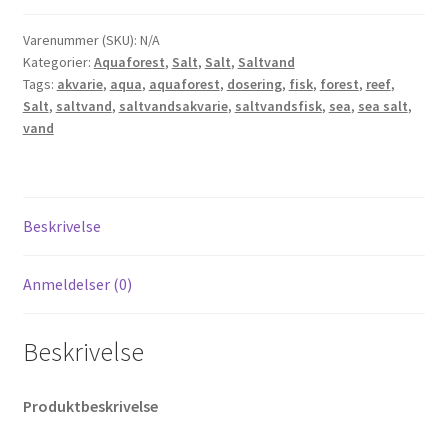
Varenummer (SKU):
N/A
Kategorier:
Aquaforest
,
Salt
,
Salt
,
Saltvand
Tags:
akvarie
,
aqua
,
aquaforest
,
dosering
,
fisk
,
forest
,
reef
,
Salt
,
saltvand
,
saltvandsakvarie
,
saltvandsfisk
,
sea
,
sea salt
,
vand
Beskrivelse
Anmeldelser (0)
Beskrivelse
Produktbeskrivelse