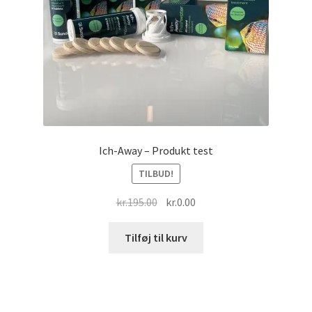
Ich-Away – Produkt test
TILBUD!
Den
Den
kr.
195.00
kr.
0.00
oprindelige
aktuelle
pris
pris
Tilføj til kurv
var:
er:
kr.195.00.
kr.0.00.