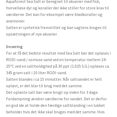
Aquaforest Sea Salt er beregnet til akvarier med fisk,
hvirvelløse dyr og koraller der ikke stiller for store krav til
værdierne. Det kan for eksempel være blødkoraller og
anemoner.
Salten er syntetisk fremstillet og kan sagtens bruges til
opsætningen af nye akvarier.
Dosering
For at få det bedste resultat med Sea Salt bør det opløses i
RODI-vand / osmose vand ved en temperatur mellem 24-
25°C ved en saltholdighed på 30 ppt (1.025 S.G.) opløses ca.
345 gram salt i 10 liter RODI-vand.
Salten blandes i ca 15 minutter. Når saltvandet er helt
opløst, er det klar til brug med det samme.
Det opløste salt bør være brugt op inden for 3 dage.
Fordampning ændrer værdierne for vandet. Det er derfor
en god ide at holde den færdige saltblanding i en lukket
beholder hvis det ikke skal bruges med det samme. Hvis