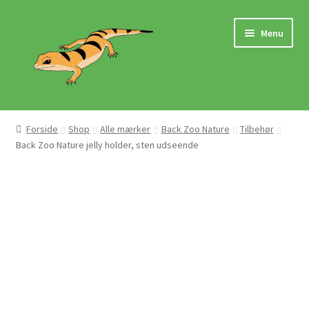
Spring
Spring
Menu
til
til
navigation
indhold
Hjem
Forside
Shop
Alle mærker
Back Zoo Nature
Tilbehør
Back Zoo Nature jelly holder, sten udseende
Butik
Mærker
Pasningsvejledninger