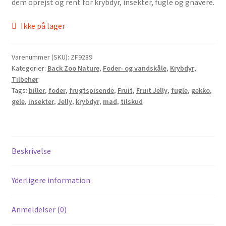
dem oprejst og rent for krybdyr, insekter, fugle og gnavere.
Ikke på lager
Varenummer (SKU):
ZF9289
Kategorier:
Back Zoo Nature
,
Foder- og vandskåle
,
Krybdyr
,
Tilbehør
Tags:
biller
,
foder
,
frugtspisende
,
Fruit
,
Fruit Jelly
,
fugle
,
gekko
,
gele
,
insekter
,
Jelly
,
krybdyr
,
mad
,
tilskud
Beskrivelse
Yderligere information
Anmeldelser (0)