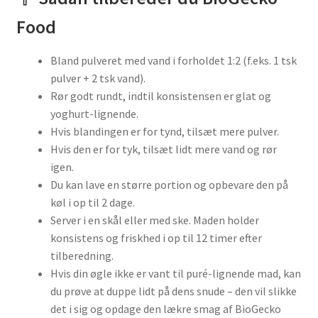
Food
Bland pulveret med vand i forholdet 1:2 (f.eks. 1 tsk
pulver + 2 tsk vand).
Rør godt rundt, indtil konsistensen er glat og
yoghurt-lignende.
Hvis blandingen er for tynd, tilsæt mere pulver.
Hvis den er for tyk, tilsæt lidt mere vand og rør
igen.
Du kan lave en større portion og opbevare den på
køl i op til 2 dage.
Server i en skål eller med ske. Maden holder
konsistens og friskhed i op til 12 timer efter
tilberedning.
Hvis din øgle ikke er vant til puré-lignende mad, kan
du prøve at duppe lidt på dens snude – den vil slikke
det i sig og opdage den lækre smag af BioGecko