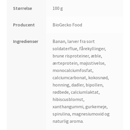
Størrelse
100 g
Producent
BioGecko Food
Ingredienser
Banan, larver fra sort
soldaterflue, fårekyllinger,
brune risproteiner, æble,
ærteprotein, majsstivelse,
monocalciumfosfat,
calciumcarbonat, kokosnød,
honning, dadler, bipollen,
rødbede, calciumlaktat,
hibiscusblomst,
xanthangummi, gurkemeje,
spirulina, magnesiumoxid og
naturlig aroma.