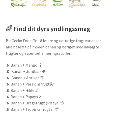
🌈
Find dit dyrs yndlingssmag
BioGecko Food fås i 8 lækre og naturlige frugtvarianter –
alle baseret på moden banan og beriget med udvalgte
frugter og essentielle næringsstoffer:
🍌 Banan + Mango 🥭
🍌 Banan + Jordbær 🍓
🍌 Banan + Abrikos 🍑
🍌 Banan + Passionsfrugt
🌺
🍌 Banan + Æble
🍏
🍌 Banan + Papaya
🍈
🍌 Banan + Dragefrugt (Pitaya)
🌸
🍌 Banan + Tropiske frugter 🌴