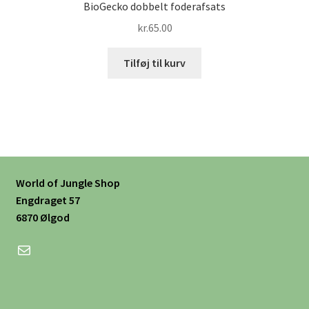
BioGecko dobbelt foderafsats
kr.
65.00
Tilføj til kurv
World of Jungle Shop
Engdraget 57
6870 Ølgod
Mail