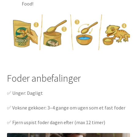
Food!
Foder anbefalinger
✅ Unger: Dagligt
✅ Voksne gekkoer
:
3–4 gange om ugen som et fast foder
✅ Fjern uspist foder dagen efter (max 12 timer)