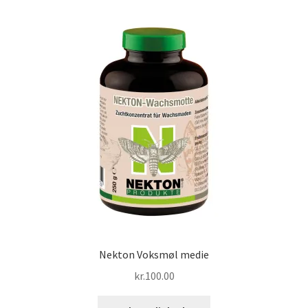
Nekton Voksmøl medie
kr.
100.00
Dette