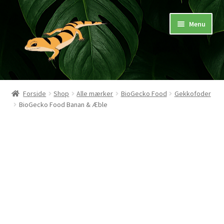
Spring
Spring
Menu
til
til
navigation
indhold
Hjem
Forside
Shop
Alle mærker
BioGecko Food
Gekkofoder
BioGecko Food Banan & Æble
Butik
Mærker
Pasningsvejledninger