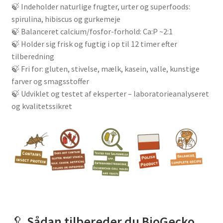
🍃 Indeholder naturlige frugter, urter og superfoods:
spirulina, hibiscus og gurkemeje
🍃 Balanceret calcium/fosfor-forhold: Ca:P ~2:1
🍃 Holder sig frisk og fugtig i op til 12 timer efter
tilberedning
🍃 Fri for: gluten, stivelse, mælk, kasein, valle, kunstige
farver og smagsstoffer
🍃 Udviklet og testet af eksperter – laboratorieanalyseret
og kvalitetssikret
🥄
Sådan tilbereder du BioGecko