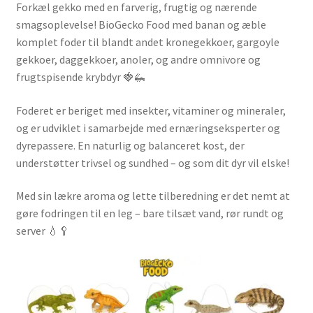
Forkæl gekko med en farverig, frugtig og nærende
smagsoplevelse! BioGecko Food med banan og æble
komplet foder til blandt andet kronegekkoer, gargoyle
gekkoer, daggekkoer, anoler, og andre omnivore og
frugtspisende krybdyr 🍓🦗
Foderet er beriget med insekter, vitaminer og mineraler,
og er udviklet i samarbejde med ernæringseksperter og
dyrepassere. En naturlig og balanceret kost, der
understøtter trivsel og sundhed – og som dit dyr vil elske!
Med sin lækre aroma og lette tilberedning er det nemt at
gøre fodringen til en leg – bare tilsæt vand, rør rundt og
server 💧🥄