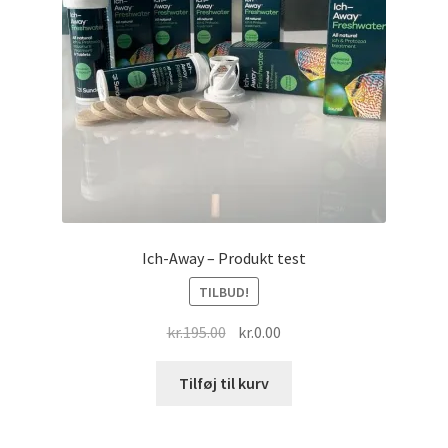
varesiden
Ich-Away – Produkt test
TILBUD!
Den
Den
kr.
195.00
kr.
0.00
oprindelige
aktuelle
pris
pris
Tilføj til kurv
var:
er:
kr.195.00.
kr.0.00.