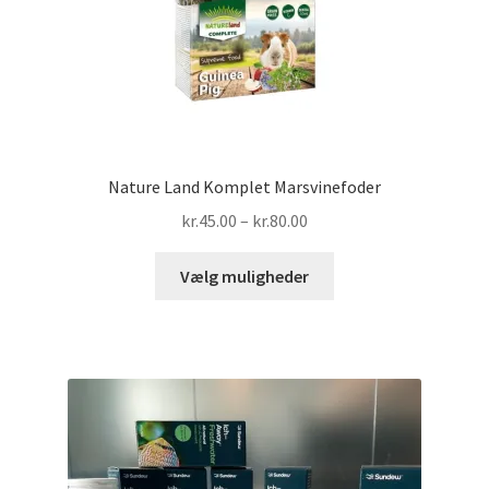
Nature Land Komplet Marsvinefoder
Prisinterval:
kr.
45.00
–
kr.
80.00
kr.45.00
Dette
til
Vælg muligheder
vare
kr.80.00
har
flere
varianter.
Mulighederne
kan
vælges
på