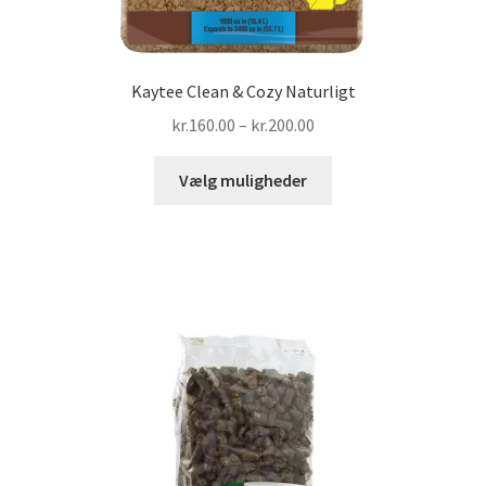
Kaytee Clean & Cozy Naturligt
Prisinterval:
kr.
160.00
–
kr.
200.00
kr.160.00
Dette
til
Vælg muligheder
vare
kr.200.00
har
flere
varianter.
Mulighederne
kan
vælges
på
varesiden