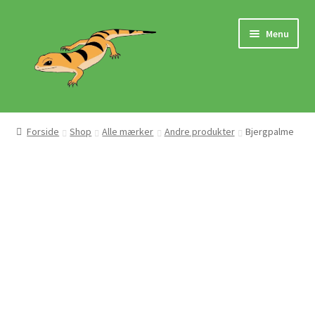
Spring
Spring
Menu
til
til
navigation
indhold
Hjem
Forside
Shop
Alle mærker
Andre produkter
Bjergpalme
Butik
Mærker
Pasningsvejledninger