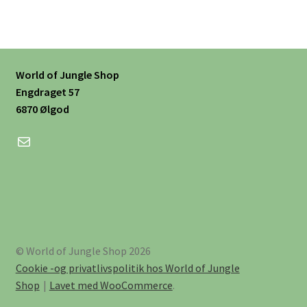
World of Jungle Shop
Engdraget 57
6870 Ølgod
Mail
© World of Jungle Shop 2026
Cookie -og privatlivspolitik hos World of Jungle
Shop
Lavet med WooCommerce
.