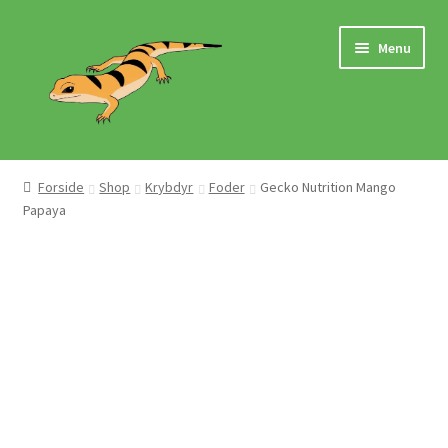
Spring
Spring
Menu
til
til
navigation
indhold
Hjem
Forside
Shop
Krybdyr
Foder
Gecko Nutrition Mango
Papaya
Butik
Mærker
Pasningsvejledninger