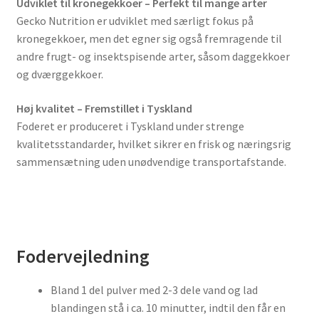
Udviklet til kronegekkoer – Perfekt til mange arter
Gecko Nutrition er udviklet med særligt fokus på
kronegekkoer, men det egner sig også fremragende til
andre frugt- og insektspisende arter, såsom daggekkoer
og dværggekkoer.
Høj kvalitet – Fremstillet i Tyskland
Foderet er produceret i Tyskland under strenge
kvalitetsstandarder, hvilket sikrer en frisk og næringsrig
sammensætning uden unødvendige transportafstande.
Fodervejledning
Bland 1 del pulver med 2-3 dele vand og lad
blandingen stå i ca. 10 minutter, indtil den får en