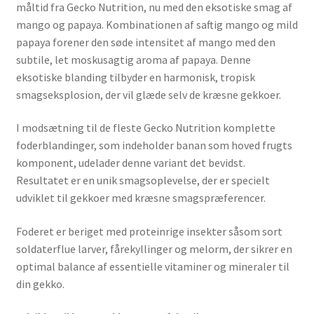
måltid fra Gecko Nutrition, nu med den eksotiske smag af
mango og papaya. Kombinationen af ​​saftig mango og mild
papaya forener den søde intensitet af mango med den
subtile, let moskusagtig aroma af papaya. Denne
eksotiske blanding tilbyder en harmonisk, tropisk
smagseksplosion, der vil glæde selv de kræsne gekkoer.
I modsætning til de fleste Gecko Nutrition komplette
foderblandinger, som indeholder banan som hoved frugts
komponent, udelader denne variant det bevidst.
Resultatet er en unik smagsoplevelse, der er specielt
udviklet til gekkoer med kræsne smagspræferencer.
Foderet er beriget med proteinrige insekter såsom sort
soldaterflue larver, fårekyllinger og melorm, der sikrer en
optimal balance af essentielle vitaminer og mineraler til
din gekko.