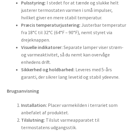
Pulsstyring:
I stedet for at tænde og slukke helt
justerer termostaten varmen i små impulser,
hvilket giver en mere stabil temperatur.
Præcis temperaturjustering:
Justerbar temperatur
fra 18°C til 32°C (64°F – 90°F), nemt styret via
drejeknappen.
Visuelle indikatorer:
Separate lamper viser strøm-
og varmeaktivitet, så du nemt kan overvåge
enhedens drift.
Sikkerhed og holdbarhed:
Leveres med 5-års
garanti, der sikrer lang levetid og stabil ydeevne.
Brugsanvisning
Installation:
Placer varmekilden i terrariet som
anbefalet af produktet.
Tilslutning:
Tilslut varmeapparatet til
termostatens udgangsstik.