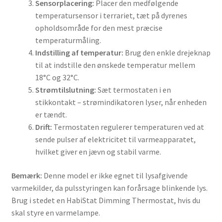
Sensorplacering:
Placer den medfølgende
temperatursensor i terrariet, tæt på dyrenes
opholdsområde for den mest præcise
temperaturmåling.
Indstilling af temperatur:
Brug den enkle drejeknap
til at indstille den ønskede temperatur mellem
18°C og 32°C.
Strømtilslutning:
Sæt termostaten i en
stikkontakt – strømindikatoren lyser, når enheden
er tændt.
Drift:
Termostaten regulerer temperaturen ved at
sende pulser af elektricitet til varmeapparatet,
hvilket giver en jævn og stabil varme.
Bemærk:
Denne model er ikke egnet til lysafgivende
varmekilder, da pulsstyringen kan forårsage blinkende lys.
Brug i stedet en HabiStat Dimming Thermostat, hvis du
skal styre en varmelampe.