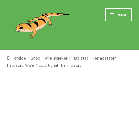
Spring
Spring
Menu
til
til
navigation
indhold
Hjem
Forside
Shop
Alle mærker
Habistat
Termostater
Habistat Pulse Proportional Thermostat
Butik
Mærker
Pasningsvejledninger