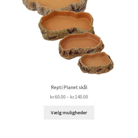
Repti Planet skål
Prisinterval:
kr.
60.00
–
kr.
140.00
kr.60.00
Dette
til
Vælg muligheder
vare
kr.140.00
har
flere