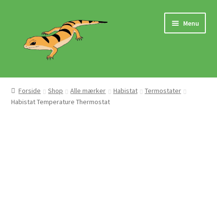
Spring
Spring
Menu
til
til
navigation
indhold
Hjem
Forside
Shop
Alle mærker
Habistat
Termostater
Habistat Temperature Thermostat
Butik
Mærker
Pasningsvejledninger