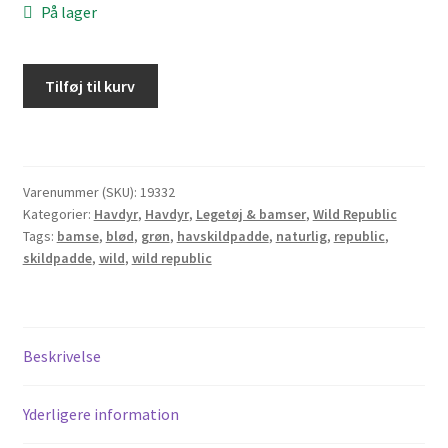
På lager
Wild
Tilføj til kurv
Republic
Jumbo
grøn
havskildpadde
Varenummer (SKU):
19332
antal
Kategorier:
Havdyr
,
Havdyr
,
Legetøj & bamser
,
Wild Republic
Tags:
bamse
,
blød
,
grøn
,
havskildpadde
,
naturlig
,
republic
,
skildpadde
,
wild
,
wild republic
Beskrivelse
Yderligere information