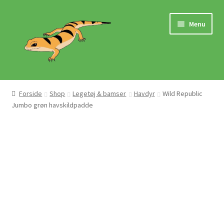
Spring
Spring
Menu
til
til
navigation
indhold
Hjem
Forside
Shop
Legetøj & bamser
Havdyr
Wild Republic
Jumbo grøn havskildpadde
Butik
Mærker
Pasningsvejledninger