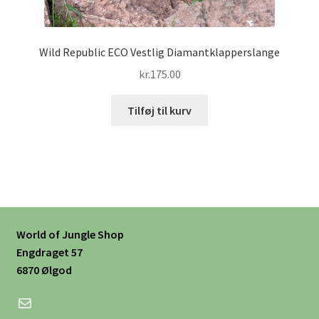
Wild Republic ECO Vestlig Diamantklapperslange
kr.
175.00
Tilføj til kurv
World of Jungle Shop
Engdraget 57
6870 Ølgod
Mail