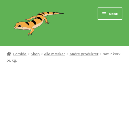
Spring
Spring
Menu
til
til
navigation
indhold
Hjem
Forside
Shop
Alle mærker
Andre produkter
Natur kork
pr. kg.
Butik
Mærker
Pasningsvejledninger