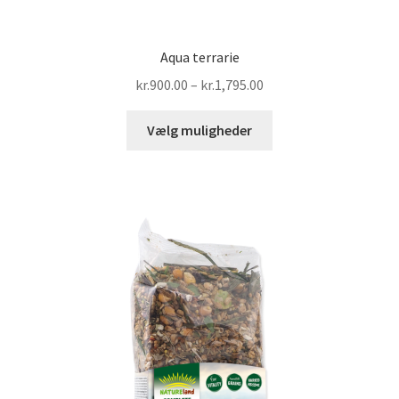
Aqua terrarie
Prisinterval:
kr.
900.00
–
kr.
1,795.00
kr.900.00
Dette
til
Vælg muligheder
vare
kr.1,795.00
har
flere
varianter.
Mulighederne
kan
vælges
på
varesiden