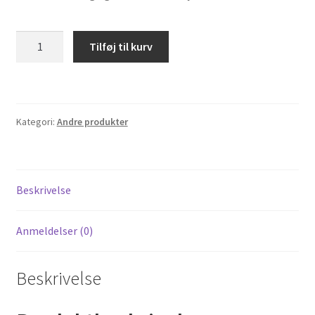
Natur
Tilføj til kurv
kork
pr.
kg.
antal
Kategori:
Andre produkter
Beskrivelse
Anmeldelser (0)
Beskrivelse