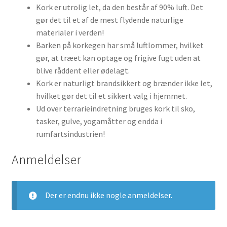
Kork er utrolig let, da den består af 90% luft. Det
gør det til et af de mest flydende naturlige
materialer i verden!
Barken på korkegen har små luftlommer, hvilket
gør, at træet kan optage og frigive fugt uden at
blive råddent eller ødelagt.
Kork er naturligt brandsikkert og brænder ikke let,
hvilket gør det til et sikkert valg i hjemmet.
Ud over terrarieindretning bruges kork til sko,
tasker, gulve, yogamåtter og endda i
rumfartsindustrien!
Anmeldelser
Der er endnu ikke nogle anmeldelser.