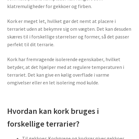
klatremuligheder for gekkoer og firben.
Kork er meget let, hvilket gør det nemt at placere i
terrariet uden at bekymre sig om vægten. Det kan desuden
skæres til i forskellige størrelser og former, så det passer
perfekt til dit terrarie.
Kork har fremragende
isolerende egenskaber
, hvilket
betyder, at det hjælper med at
regulere temperaturen
i
terrariet. Det kan give en kølig overflade i varme
omgivelser eller en let isolering mod kulde.
Hvordan kan kork bruges i
forskellige terrarier?
Til gekkoer: Korkgrene og korkrør giver gekkoer