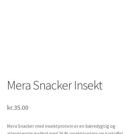
Mera Snacker Insekt
kr.
35.00
Mera Snacker med insektprotein er en bæredygtig og
allergivenlig godbid med 26 % insektprotein og kartoffel.