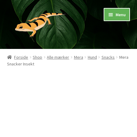
Spring
Spring
Menu
til
til
navigation
indhold
Hjem
Forside
Shop
Alle mærker
Mera
Hund
Snacks
Mera
Snacker Insekt
Butik
Mærker
Pasningsvejledninger