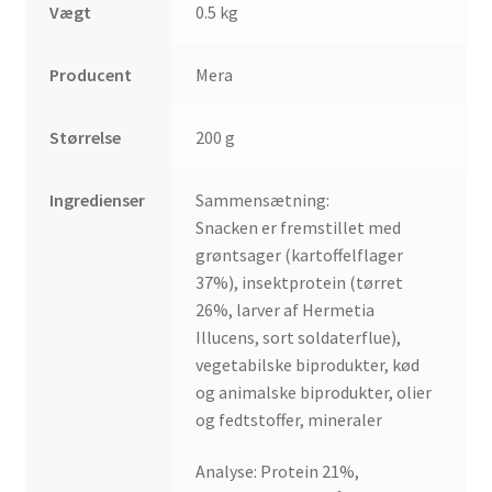
Vægt
0.5 kg
Producent
Mera
Størrelse
200 g
Ingredienser
Sammensætning:
Snacken er fremstillet med
grøntsager (kartoffelflager
37%), insektprotein (tørret
26%, larver af Hermetia
Illucens, sort soldaterflue),
vegetabilske biprodukter, kød
og animalske biprodukter, olier
og fedtstoffer, mineraler
Analyse: Protein 21%,