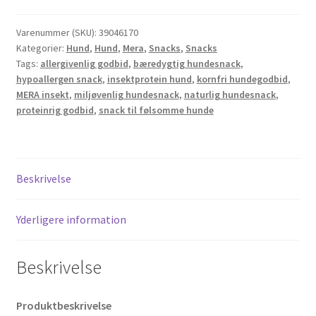
antal
Varenummer (SKU):
39046170
Kategorier:
Hund
,
Hund
,
Mera
,
Snacks
,
Snacks
Tags:
allergivenlig godbid
,
bæredygtig hundesnack
,
hypoallergen snack
,
insektprotein hund
,
kornfri hundegodbid
,
MERA insekt
,
miljøvenlig hundesnack
,
naturlig hundesnack
,
proteinrig godbid
,
snack til følsomme hunde
Beskrivelse
Yderligere information
Beskrivelse
Produktbeskrivelse