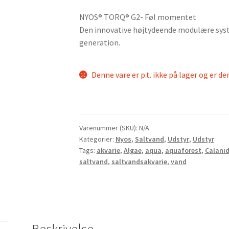
NYOS® TORQ® G2- Føl momentet
Den innovative højtydeende modulære syst
generation.
Denne vare er p.t. ikke på lager og er de
Varenummer (SKU):
N/A
Kategorier:
Nyos
,
Saltvand
,
Udstyr
,
Udstyr
Tags:
akvarie
,
Algae
,
aqua
,
aquaforest
,
Calani
saltvand
,
saltvandsakvarie
,
vand
Beskrivelse