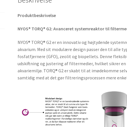
Produktbeskrivelse
NYOS® TORQ® G2: Avanceret systemreaktor til filterme
NYOS® TORQ® G2 er en innovativ og højtydende systemreakt
akvarium. Med sit modulære design passer den til alle typ
fosfatfjernere (GFO), zeolit og biopellets. Denne fleksi
udskiftning og justering af filtermedier, hvilket sikrer e
akvariemiljø. TORQ® G2 er skabt til at imødekomme selv
samtidig med at det gør filtreringsprocessen mere enkel 