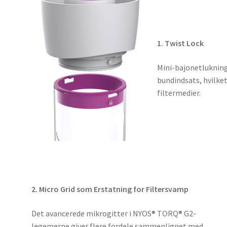
1. Twist Lock
Mini-bajonetlukninge
bundindsats, hvilket
filtermedier.
2. Micro Grid som Erstatning for Filtersvamp
Det avancerede mikrogitter i NYOS® TORQ® G2-
legemerne giver flere fordele sammenlignet med