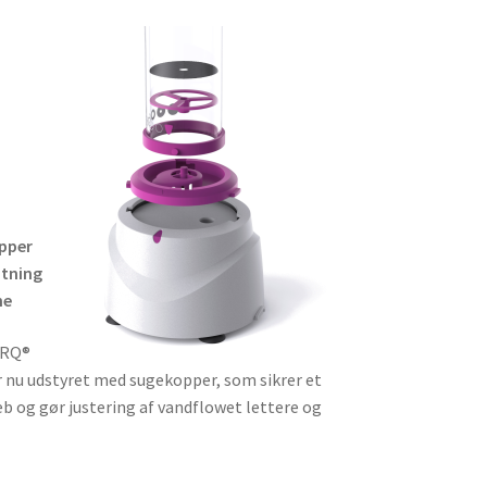
pper
atning
ne
ORQ®
r nu udstyret med sugekopper, som sikrer et
eb og gør justering af vandflowet lettere og