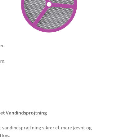
er.
mm.
ret Vandindsprøjtning
 vandindsprøjtning sikrer et mere jævnt og
flow.