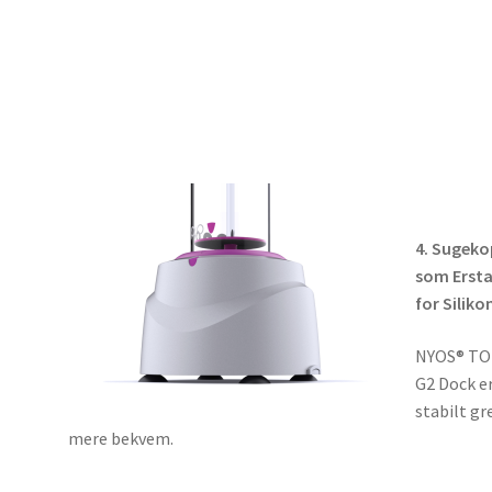
4. Sugeko
som Erst
for Siliko
NYOS® T
G2 Dock e
stabilt gr
mere bekvem.