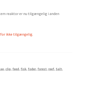
em reaktor er nu tilgængelig i anden
rfor ikke tilgængelig.
dae
,
clip
,
feed
,
fisk
,
foder
,
forest
,
reef
,
Salt
,