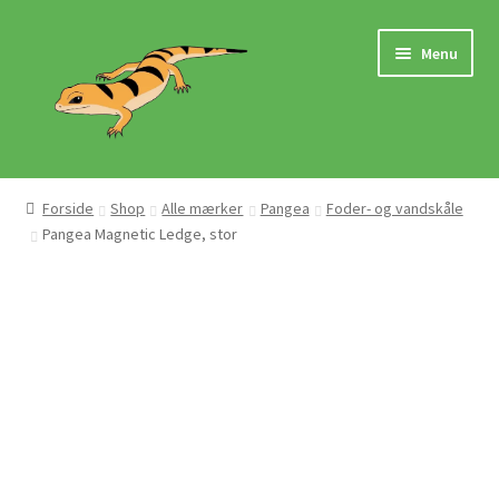
Spring
Spring
Menu
til
til
navigation
indhold
Hjem
Forside
Shop
Alle mærker
Pangea
Foder- og vandskåle
Pangea Magnetic Ledge, stor
Butik
Mærker
Pasningsvejledninger