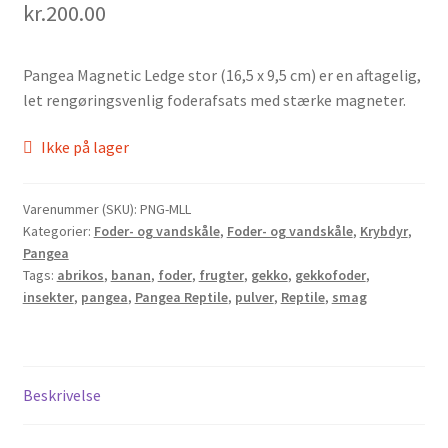
kr.
200.00
Pangea Magnetic Ledge stor (16,5 x 9,5 cm) er en aftagelig,
let rengøringsvenlig foderafsats med stærke magneter.
Ikke på lager
Varenummer (SKU):
PNG-MLL
Kategorier:
Foder- og vandskåle
,
Foder- og vandskåle
,
Krybdyr
,
Pangea
Tags:
abrikos
,
banan
,
foder
,
frugter
,
gekko
,
gekkofoder
,
insekter
,
pangea
,
Pangea Reptile
,
pulver
,
Reptile
,
smag
Beskrivelse